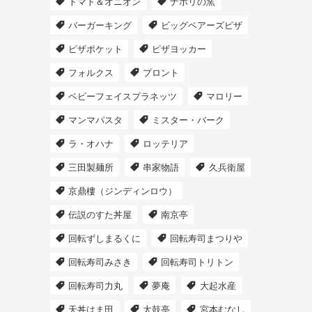
トマト＆オニオン
ナポリの窯
バーガーキング
ビッグベアーズピザ
ピザポケット
ピザヨッカー
フォルクス
プロント
ベビーフェイスプラネッツ
マロリー
マンマパスタ
ミスター・バーク
ラ・オハナ
ロッテリア
三田製麺所
串家物語
久兵衛屋
京鼎樓（ジンディンロウ）
伝説のすた丼屋
南京亭
回転ずしまるくに
回転寿司まつりや
回転寿司みさき
回転寿司トリトン
回転寿司力丸
夢庵
大起水産
天丼はま田
太鼓亭
宮本むなし