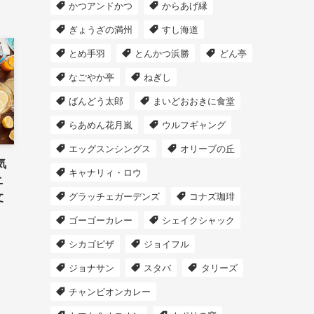
かつアンドかつ
からあげ縁
ぎょうざの満州
すし海道
とめ手羽
とんかつ浜勝
どん亭
なごやか亭
ねぎし
ばんどう太郎
まいどおおきに食堂
らあめん花月嵐
ウルフギャング
エッグスンシングス
オリーブの丘
気
キャナリィ・ロウ
ニ
グラッチェガーデンズ
コナズ珈琲
文
ゴーゴーカレー
シェイクシャック
シカゴピザ
ジョイフル
ジョナサン
スタバ
タリーズ
チャンピオンカレー