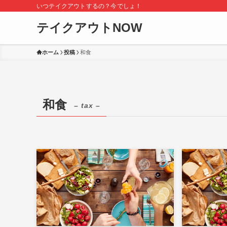
いつテイクアウトするの？今でしょ！
テイクアウトNOW
ホーム
投稿
和食
和食
– tax –