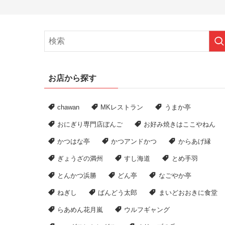
お店から探す
chawan
MKレストラン
うまか亭
おにぎり専門店ぼんご
お好み焼きはここやねん
かつはな亭
かつアンドかつ
からあげ縁
ぎょうざの満州
すし海道
とめ手羽
とんかつ浜勝
どん亭
なごやか亭
ねぎし
ばんどう太郎
まいどおおきに食堂
らあめん花月嵐
ウルフギャング