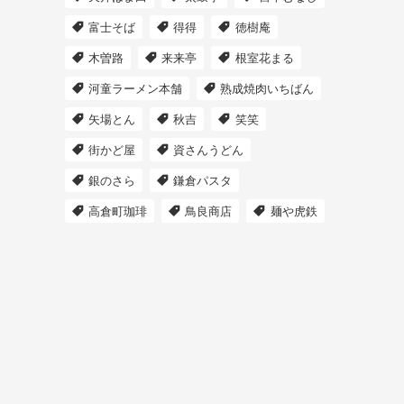
富士そば
得得
徳樹庵
木曽路
来来亭
根室花まる
河童ラーメン本舗
熟成焼肉いちばん
矢場とん
秋吉
笑笑
街かど屋
資さんうどん
銀のさら
鎌倉パスタ
高倉町珈琲
鳥良商店
麺や虎鉄