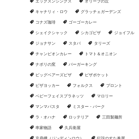
エッグスンシングス
オリーブの丘
キャナリィ・ロウ
グラッチェガーデンズ
コナズ珈琲
ゴーゴーカレー
シェイクシャック
シカゴピザ
ジョイフル
ジョナサン
スタバ
タリーズ
チャンピオンカレー
トマト＆オニオン
ナポリの窯
バーガーキング
ビッグベアーズピザ
ピザポケット
ピザヨッカー
フォルクス
プロント
ベビーフェイスプラネッツ
マロリー
マンマパスタ
ミスター・バーク
ラ・オハナ
ロッテリア
三田製麺所
串家物語
久兵衛屋
京鼎樓（ジンディンロウ）
伝説のすた丼屋