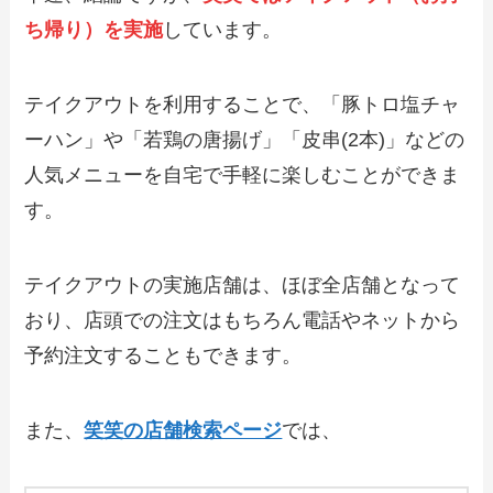
ち帰り）を実施
しています。
【2024年最新】三田製麺所のテイクアウ
ト（お持ち帰り）メニュー一覧！予約・
注文方法やキャンペーン情報も解説
テイクアウトを利用することで、「豚トロ塩チャ
ーハン」や「若鶏の唐揚げ」「皮串(2本)」などの
【2024年最新】プロントのテイクアウト
（持ち帰り）メニュー！パンやパスタ、
人気メニューを自宅で手軽に楽しむことができま
ランチもできるか解説
す。
【2024年最新】カルビ大将で人気のテイ
クアウト（お持ち帰り）メニューは？お
テイクアウトの実施店舗は、ほぼ全店舗となって
すすめ商品や予約・注文方法も紹介
おり、店頭での注文はもちろん電話やネットから
予約注文することもできます。
【2024年最新】しゃぶ葉のテイクアウト
全メニュー！お持ち帰りの予約・注文方
法やクーポン情報も解説
また、
笑笑の店舗検索ページ
では、