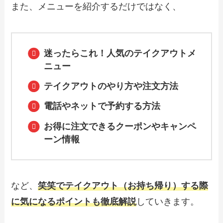
また、メニューを紹介するだけではなく、
【2024年最新】ピザ・ロイヤルハットの
テイクアウト全メニュー！お持ち帰りの
予約・注文方法やクーポン情報も解説
迷ったらこれ！人気のテイクアウトメ
ニュー
テイクアウトのやり方や注文方法
【2024年最新】ビッグベアーズピザのテ
イクアウト全メニュー！お持ち帰りの予
約・注文方法やクーポン情報も解説
電話やネットで予約する方法
お得に注文できるクーポンやキャンペ
ーン情報
【2024年最新】ピザクックのテイクアウ
ト全メニュー！お持ち帰りの予約・注文
方法やクーポン情報も解説
など、
笑笑でテイクアウト（お持ち帰り）する際
【2024年最新】サンマルクカフェで人気
のテイクアウト（お持ち帰り）メニュー
に気になるポイントも徹底解説
していきます。
は？おすすめ商品や予約・注文方法も紹
介