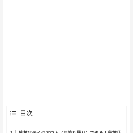
【2024年最新】街かど屋のテイクアウト
全メニュー！お持ち帰りの予約・注文方
法やクーポン情報も解説
【2024年最新】笑笑で人気のテイクアウ
ト（お持ち帰り）メニューは？おすすめ
商品や予約・注文方法も紹介
【2024年最新】寧々家のテイクアウト
（お持ち帰り）メニュー一覧！予約・注
文方法やキャンペーン情報も解説
【2024年最新】きんのぶたのテイクアウ
ト全メニュー！お持ち帰りの予約・注文
方法やクーポン情報も解説
目次
笑笑はテイクアウト（お持ち帰り）できる！実施店