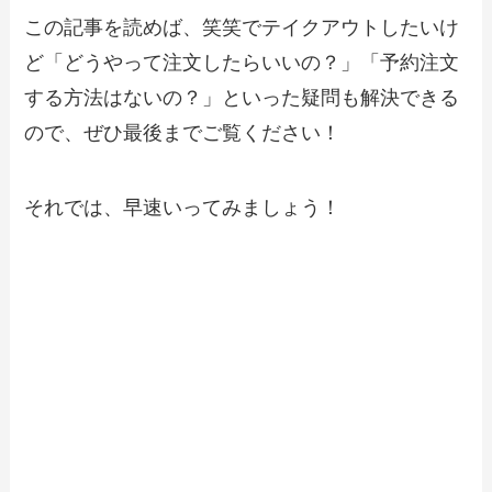
この記事を読めば、笑笑でテイクアウトしたいけ
【2024年最新】かつアンドかつのテイク
ど「どうやって注文したらいいの？」「予約注文
アウト（お持ち帰り）メニュー一覧！予
約・注文方法も解説
する方法はないの？」といった疑問も解決できる
ので、ぜひ最後までご覧ください！
【2024年最新】松屋で人気のテイクアウ
ト（お持ち帰り）メニューは？おすすめ
商品や予約・注文方法も紹介
それでは、早速いってみましょう！
【2024年最新】から好しのテイクアウト
全メニュー！お持ち帰りの予約・注文方
法やクーポン情報も解説
【2024年最新】木曽路で人気のテイクア
ウト（お持ち帰り）メニューは？おすす
め商品や予約・注文方法も紹介