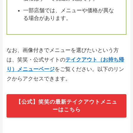
一部店舗では、メニューや価格が異な
【2024年最新】マリノのテイクアウト全
る場合があります。
メニュー！お持ち帰りの予約・注文方法
やクーポン情報も解説
【2024年最新】韓丼のテイクアウト全メ
なお、画像付きでメニューを選びたいという方
ニュー！お持ち帰りの予約・注文方法や
クーポン情報も解説
は、笑笑・公式サイトの
テイクアウト（お持ち帰
り）メニューページ
をご覧ください。以下のリン
クからアクセスできます。
【2024年最新】はま寿司テイクアウトメ
ニュー画像！お持ち帰りセットメニュー
やおすすめも紹介
【公式】笑笑の最新テイクアウトメニュ
ーはこちら
【2024年最新】クリスピーチキンアンド
トマトのテイクアウト全メニュー！お持
ち帰りの予約・注文方法やクーポン情報
も解説