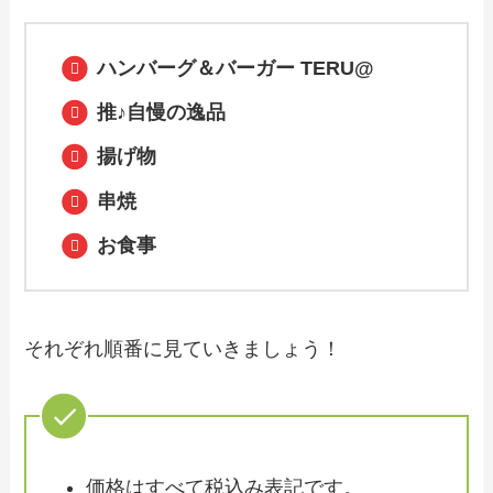
やり方やおすすめも紹介
ハンバーグ＆バーガー TERU@
【2024年最新】丸亀製麺テイクアウトメ
推♪自慢の逸品
ニュー一覧！持ち帰りの温め方や電話で
予約する方法も解説
揚げ物
串焼
【2024年最新】高倉町珈琲のテイクアウ
ト（お持ち帰り）メニュー一覧！予約・
お食事
注文方法やキャンペーン情報も解説
【2024年最新】マクドナルド・マックカ
フェの最新テイクアウト（お持ち帰り）
それぞれ順番に見ていきましょう！
メニューは？おすすめ商品や予約方法・
クーポン情報も紹介
【2024年最新】がってん寿司のテイクア
ウト（お持ち帰り）メニュー一覧！予
約・注文方法やキャンペーン情報も解説
価格はすべて税込み表記です。