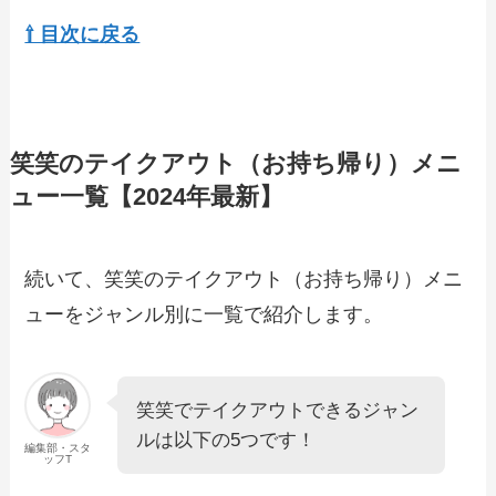
【2024年最新】しゃぶ葉のテイクアウト
全メニュー！お持ち帰りの予約・注文方
⇧ 目次に戻る
法やクーポン情報も解説
【2024年最新】元気寿司のテイクアウト
全メニュー！お持ち帰りの予約・注文方
笑笑のテイクアウト（お持ち帰り）メニ
法やクーポン情報も解説
ュー一覧【2024年最新】
【2024年最新】リンガーハットのテイク
アウトメニュー！持ち帰りの電話予約や
続いて、笑笑のテイクアウト（お持ち帰り）メニ
のびるかも解説
ューをジャンル別に一覧で紹介します。
【2024年最新】オリジン弁当のテイクア
ウト全メニュー！お持ち帰りの予約・注
文方法やクーポン情報も解説
笑笑でテイクアウトできるジャン
ルは以下の5つです！
編集部・スタ
ッフT
【2024年最新】魚べい持ち帰りセットメ
ニュー・単品メニュー！テイクアウトの