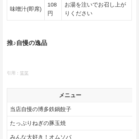
108
お湯を注いでお召し上が
味噌汁(即席)
円
りください
推♪自慢の逸品
引用：
笑笑
メニュー
当店自慢の博多鉄鍋餃子
たっぷりねぎの豚玉焼
みんな大好き！オムソバ