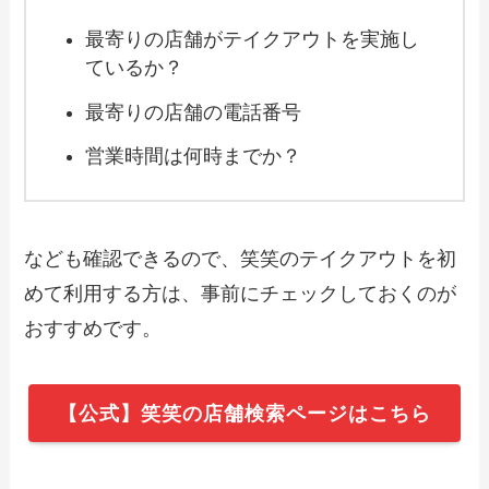
【2024年最新】やっぱりステーキのテイ
クアウトメニュー！肉だけや弁当の持ち
最寄りの店舗がテイクアウトを実施し
帰りやおすすめの紹介
ているか？
最寄りの店舗の電話番号
【2024年最新】伝丸のテイクアウト（お
持ち帰り）メニュー一覧！予約・注文方
法やキャンペーン情報も解説
営業時間は何時までか？
【2024年最新】スシロー持ち帰りメニュ
ー一覧表！テイクアウトのおすすめや予
なども確認できるので、笑笑のテイクアウトを初
約方法も解説
めて利用する方は、事前にチェックしておくのが
おすすめです。
【2024年最新】大戸屋のテイクアウト
（お持ち帰り）メニュー一覧！予約・注
文方法を解説
【公式】笑笑の店舗検索ページはこちら
【2024年最新】定食屋百菜 旬で人気のテ
イクアウト（お持ち帰り）メニューは？