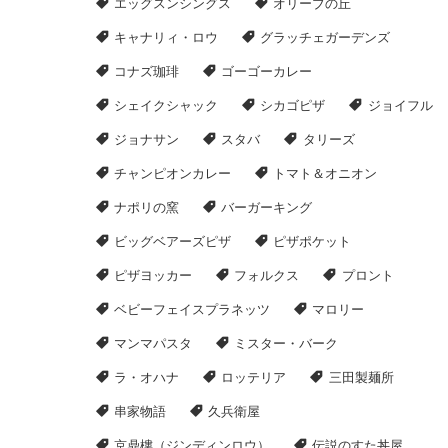
エッグスンシングス
オリーブの丘
キャナリィ・ロウ
グラッチェガーデンズ
コナズ珈琲
ゴーゴーカレー
シェイクシャック
シカゴピザ
ジョイフル
ジョナサン
スタバ
タリーズ
チャンピオンカレー
トマト＆オニオン
ナポリの窯
バーガーキング
ビッグベアーズピザ
ピザポケット
ピザヨッカー
フォルクス
プロント
ベビーフェイスプラネッツ
マロリー
マンマパスタ
ミスター・バーク
ラ・オハナ
ロッテリア
三田製麺所
串家物語
久兵衛屋
京鼎樓（ジンディンロウ）
伝説のすた丼屋