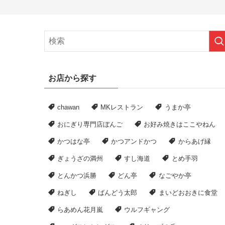
お店から探す
chawan
MKレストラン
うまか亭
おにぎり専門店ぼんご
お好み焼きはここやねん
かつはな亭
かつアンドかつ
からあげ縁
ぎょうざの満州
すし海道
とめ手羽
とんかつ浜勝
どん亭
なごやか亭
ねぎし
ばんどう太郎
まいどおおきに食堂
らあめん花月嵐
ウルフギャング