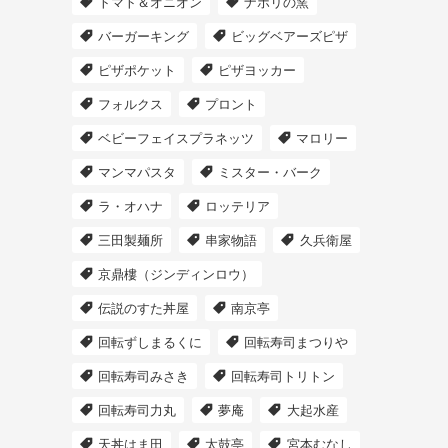
トマト＆オニオン
ナポリの窯
バーガーキング
ビッグベアーズピザ
ピザポケット
ピザヨッカー
フォルクス
プロント
ベビーフェイスプラネッツ
マロリー
マンマパスタ
ミスター・バーク
ラ・オハナ
ロッテリア
三田製麺所
串家物語
久兵衛屋
京鼎樓（ジンディンロウ）
伝説のすた丼屋
南京亭
回転ずしまるくに
回転寿司まつりや
回転寿司みさき
回転寿司トリトン
回転寿司力丸
夢庵
大起水産
天丼はま田
太鼓亭
宮本むなし