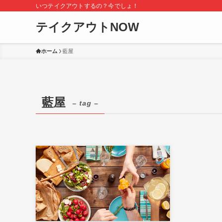
いつテイクアウトするの？今でしょ！
テイクアウトNOW
ホーム
藍屋
藍屋
– tag –