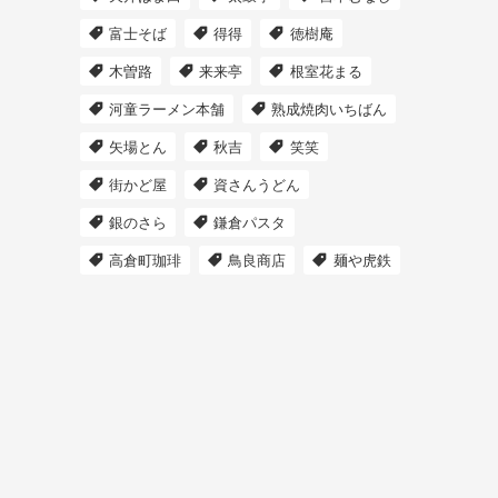
富士そば
得得
徳樹庵
木曽路
来来亭
根室花まる
河童ラーメン本舗
熟成焼肉いちばん
矢場とん
秋吉
笑笑
街かど屋
資さんうどん
銀のさら
鎌倉パスタ
高倉町珈琲
鳥良商店
麺や虎鉄