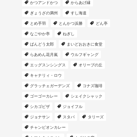
かつアンドかつ
からあげ縁
ぎょうざの満州
すし海道
とめ手羽
とんかつ浜勝
どん亭
なごやか亭
ねぎし
ばんどう太郎
まいどおおきに食堂
らあめん花月嵐
ウルフギャング
エッグスンシングス
オリーブの丘
キャナリィ・ロウ
グラッチェガーデンズ
コナズ珈琲
ゴーゴーカレー
シェイクシャック
シカゴピザ
ジョイフル
ジョナサン
スタバ
タリーズ
チャンピオンカレー