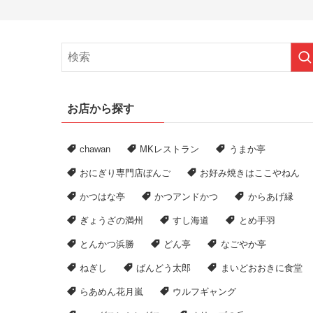
お店から探す
chawan
MKレストラン
うまか亭
おにぎり専門店ぼんご
お好み焼きはここやねん
かつはな亭
かつアンドかつ
からあげ縁
ぎょうざの満州
すし海道
とめ手羽
とんかつ浜勝
どん亭
なごやか亭
ねぎし
ばんどう太郎
まいどおおきに食堂
らあめん花月嵐
ウルフギャング