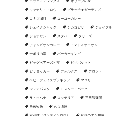
エッグスンシングス
オリーブの丘
キャナリィ・ロウ
グラッチェガーデンズ
コナズ珈琲
ゴーゴーカレー
シェイクシャック
シカゴピザ
ジョイフル
ジョナサン
スタバ
タリーズ
チャンピオンカレー
トマト＆オニオン
ナポリの窯
バーガーキング
ビッグベアーズピザ
ピザポケット
ピザヨッカー
フォルクス
プロント
ベビーフェイスプラネッツ
マロリー
マンマパスタ
ミスター・バーク
ラ・オハナ
ロッテリア
三田製麺所
串家物語
久兵衛屋
京鼎樓（ジンディンロウ）
伝説のすた丼屋