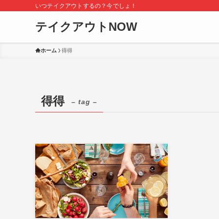
いつテイクアウトするの？今でしょ！
テイクアウトNOW
ホーム
得得
得得
– tag –