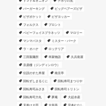
トマト＆オニオン
ナポリの窯
バーガーキング
ビッグベアーズピザ
ピザポケット
ピザヨッカー
フォルクス
プロント
ベビーフェイスプラネッツ
マロリー
マンマパスタ
ミスター・バーク
ラ・オハナ
ロッテリア
三田製麺所
串家物語
久兵衛屋
京鼎樓（ジンディンロウ）
伝説のすた丼屋
南京亭
回転ずしまるくに
回転寿司まつりや
回転寿司みさき
回転寿司トリトン
回転寿司力丸
夢庵
大起水産
天丼はま田
太鼓亭
宮本むなし