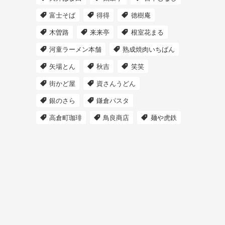
富士そば
得得
徳樹庵
木曽路
来来亭
根室花まる
河童ラーメン本舗
熟成焼肉いちばん
矢場とん
秋吉
笑笑
街かど屋
資さんうどん
銀のさら
鎌倉パスタ
高倉町珈琲
鳥良商店
麺や虎鉄