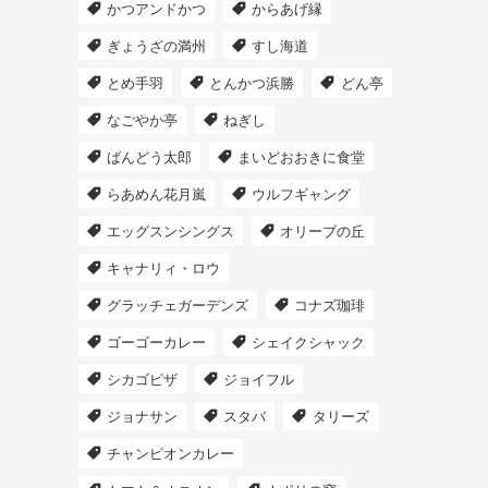
かつアンドかつ
からあげ縁
ぎょうざの満州
すし海道
とめ手羽
とんかつ浜勝
どん亭
なごやか亭
ねぎし
ばんどう太郎
まいどおおきに食堂
らあめん花月嵐
ウルフギャング
エッグスンシングス
オリーブの丘
キャナリィ・ロウ
グラッチェガーデンズ
コナズ珈琲
ゴーゴーカレー
シェイクシャック
シカゴピザ
ジョイフル
ジョナサン
スタバ
タリーズ
チャンピオンカレー