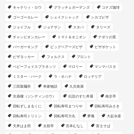
キャナリィ・ロウ
グラッチェガーデンズ
コナズ珈琲
ゴーゴーカレー
シェイクシャック
シカゴピザ
ジョイフル
ジョナサン
スタバ
タリーズ
チャンピオンカレー
トマト＆オニオン
ナポリの窯
バーガーキング
ビッグベアーズピザ
ピザポケット
ピザヨッカー
フォルクス
プロント
ベビーフェイスプラネッツ
マロリー
マンマパスタ
ミスター・バーク
ラ・オハナ
ロッテリア
三田製麺所
串家物語
久兵衛屋
京鼎樓（ジンディンロウ）
伝説のすた丼屋
南京亭
回転ずしまるくに
回転寿司まつりや
回転寿司みさき
回転寿司トリトン
回転寿司力丸
夢庵
大起水産
天丼はま田
太鼓亭
宮本むなし
富士そば