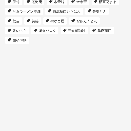
得得
徳樹庵
木曽路
来来亭
根室花まる
河童ラーメン本舗
熟成焼肉いちばん
矢場とん
秋吉
笑笑
街かど屋
資さんうどん
銀のさら
鎌倉パスタ
高倉町珈琲
鳥良商店
麺や虎鉄