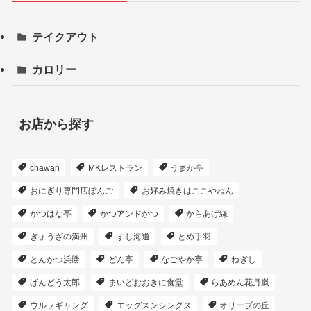
テイクアウト
カロリー
お店から探す
chawan
MKレストラン
うまか亭
おにぎり専門店ぼんご
お好み焼きはここやねん
かつはな亭
かつアンドかつ
からあげ縁
ぎょうざの満州
すし海道
とめ手羽
とんかつ浜勝
どん亭
なごやか亭
ねぎし
ばんどう太郎
まいどおおきに食堂
らあめん花月嵐
ウルフギャング
エッグスンシングス
オリーブの丘