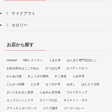
テイクアウト
カロリー
お店から探す
chawan
MKレストラン
うまか亭
おにぎり専門店ぼんご
お好み焼きはここやねん
かつはな亭
かつアンドかつ
からあげ縁
ぎょうざの満州
すし海道
とめ手羽
とんかつ浜勝
どん亭
なごやか亭
ねぎし
ばんどう太郎
まいどおおきに食堂
らあめん花月嵐
ウルフギャング
エッグスンシングス
オリーブの丘
キャナリィ・ロウ
グラッチェガーデンズ
コナズ珈琲
ゴーゴーカレー