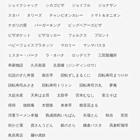
シェイクシャック
シカゴピザ
ジョイフル
ジョナサン
スタバ
タリーズ
チャンピオンカレー
トマト＆オニオン
ナポリの窯
バーガーキング
ビッグベアーズピザ
ピザポケット
ピザヨッカー
フォルクス
プロント
ベビーフェイスプラネッツ
マロリー
マンマパスタ
ミスター・バーク
ラ・オハナ
ロッテリア
三田製麺所
串家物語
久兵衛屋
京鼎樓（ジンディンロウ）
伝説のすた丼屋
南京亭
回転ずしまるくに
回転寿司まつりや
回転寿司みさき
回転寿司トリトン
回転寿司力丸
夢庵
大起水産
天丼はま田
太鼓亭
宮本むなし
富士そば
得得
徳樹庵
木曽路
来来亭
根室花まる
河童ラーメン本舗
熟成焼肉いちばん
矢場とん
秋吉
笑笑
街かど屋
資さんうどん
銀のさら
鎌倉パスタ
高倉町珈琲
鳥良商店
麺や虎鉄