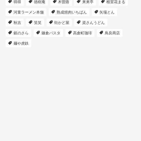
得得
徳樹庵
木曽路
来来亭
根室花まる
河童ラーメン本舗
熟成焼肉いちばん
矢場とん
秋吉
笑笑
街かど屋
資さんうどん
銀のさら
鎌倉パスタ
高倉町珈琲
鳥良商店
麺や虎鉄