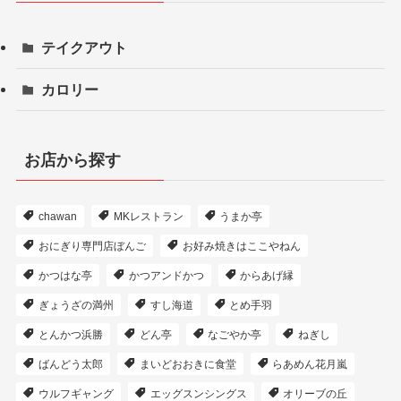
テイクアウト
カロリー
お店から探す
chawan
MKレストラン
うまか亭
おにぎり専門店ぼんご
お好み焼きはここやねん
かつはな亭
かつアンドかつ
からあげ縁
ぎょうざの満州
すし海道
とめ手羽
とんかつ浜勝
どん亭
なごやか亭
ねぎし
ばんどう太郎
まいどおおきに食堂
らあめん花月嵐
ウルフギャング
エッグスンシングス
オリーブの丘