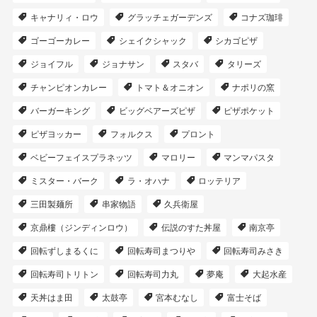
キャナリィ・ロウ
グラッチェガーデンズ
コナズ珈琲
ゴーゴーカレー
シェイクシャック
シカゴピザ
ジョイフル
ジョナサン
スタバ
タリーズ
チャンピオンカレー
トマト＆オニオン
ナポリの窯
バーガーキング
ビッグベアーズピザ
ピザポケット
ピザヨッカー
フォルクス
プロント
ベビーフェイスプラネッツ
マロリー
マンマパスタ
ミスター・バーク
ラ・オハナ
ロッテリア
三田製麺所
串家物語
久兵衛屋
京鼎樓（ジンディンロウ）
伝説のすた丼屋
南京亭
回転ずしまるくに
回転寿司まつりや
回転寿司みさき
回転寿司トリトン
回転寿司力丸
夢庵
大起水産
天丼はま田
太鼓亭
宮本むなし
富士そば