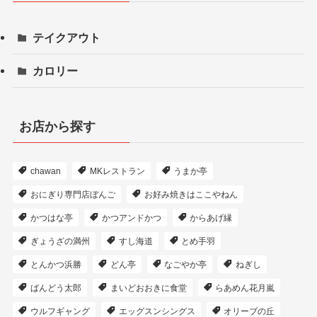
テイクアウト
カロリー
お店から探す
chawan
MKレストラン
うまか亭
おにぎり専門店ぼんご
お好み焼きはここやねん
かつはな亭
かつアンドかつ
からあげ縁
ぎょうざの満州
すし海道
とめ手羽
とんかつ浜勝
どん亭
なごやか亭
ねぎし
ばんどう太郎
まいどおおきに食堂
らあめん花月嵐
ウルフギャング
エッグスンシングス
オリーブの丘