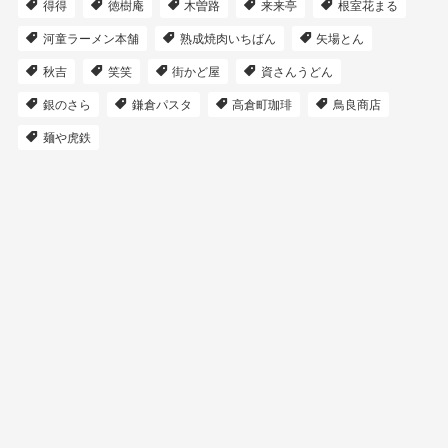
得得
徳樹庵
木曽路
来来亭
根室花まる
河童ラーメン本舗
熟成焼肉いちばん
矢場とん
秋吉
笑笑
街かど屋
資さんうどん
銀のさら
鎌倉パスタ
高倉町珈琲
鳥良商店
麺や虎鉄