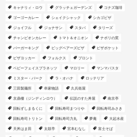
キャナリィ・ロウ
グラッチェガーデンズ
コナズ珈琲
ゴーゴーカレー
シェイクシャック
シカゴピザ
ジョイフル
ジョナサン
スタバ
タリーズ
チャンピオンカレー
トマト＆オニオン
ナポリの窯
バーガーキング
ビッグベアーズピザ
ピザポケット
ピザヨッカー
フォルクス
プロント
ベビーフェイスプラネッツ
マロリー
マンマパスタ
ミスター・バーク
ラ・オハナ
ロッテリア
三田製麺所
串家物語
久兵衛屋
京鼎樓（ジンディンロウ）
伝説のすた丼屋
南京亭
回転ずしまるくに
回転寿司まつりや
回転寿司みさき
回転寿司トリトン
回転寿司力丸
夢庵
大起水産
天丼はま田
太鼓亭
宮本むなし
富士そば