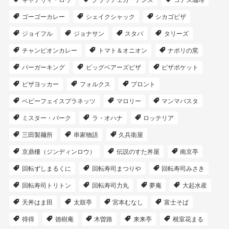
キャナリィ・ロウ
グラッチェガーデンズ
コナズ珈琲
ゴーゴーカレー
シェイクシャック
シカゴピザ
ジョイフル
ジョナサン
スタバ
タリーズ
チャンピオンカレー
トマト＆オニオン
ナポリの窯
バーガーキング
ビッグベアーズピザ
ピザポケット
ピザヨッカー
フォルクス
プロント
ベビーフェイスプラネッツ
マロリー
マンマパスタ
ミスター・バーク
ラ・オハナ
ロッテリア
三田製麺所
串家物語
久兵衛屋
京鼎樓（ジンディンロウ）
伝説のすた丼屋
南京亭
回転ずしまるくに
回転寿司まつりや
回転寿司みさき
回転寿司トリトン
回転寿司力丸
夢庵
大起水産
天丼はま田
太鼓亭
宮本むなし
富士そば
得得
徳樹庵
木曽路
来来亭
根室花まる