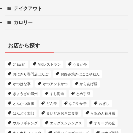
テイクアウト
カロリー
お店から探す
chawan
MKレストラン
うまか亭
おにぎり専門店ぼんご
お好み焼きはここやねん
かつはな亭
かつアンドかつ
からあげ縁
ぎょうざの満州
すし海道
とめ手羽
とんかつ浜勝
どん亭
なごやか亭
ねぎし
ばんどう太郎
まいどおおきに食堂
らあめん花月嵐
ウルフギャング
エッグスンシングス
オリーブの丘