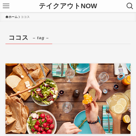
テイクアウトNOW
ホーム
ココス
ココス
– tag –