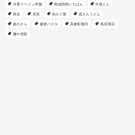
河童ラーメン本舗
熟成焼肉いちばん
矢場とん
秋吉
笑笑
街かど屋
資さんうどん
銀のさら
鎌倉パスタ
高倉町珈琲
鳥良商店
麺や虎鉄