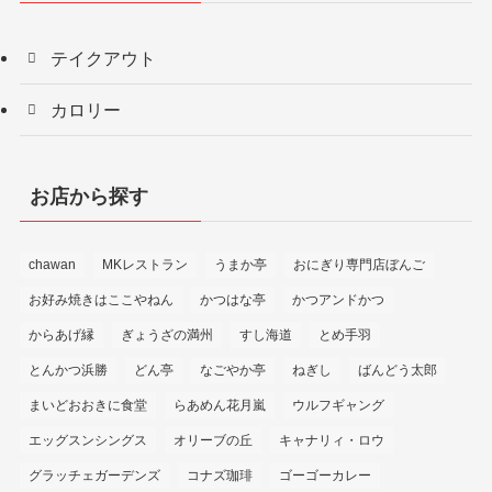
テイクアウト
カロリー
お店から探す
chawan
MKレストラン
うまか亭
おにぎり専門店ぼんご
お好み焼きはここやねん
かつはな亭
かつアンドかつ
からあげ縁
ぎょうざの満州
すし海道
とめ手羽
とんかつ浜勝
どん亭
なごやか亭
ねぎし
ばんどう太郎
まいどおおきに食堂
らあめん花月嵐
ウルフギャング
エッグスンシングス
オリーブの丘
キャナリィ・ロウ
グラッチェガーデンズ
コナズ珈琲
ゴーゴーカレー