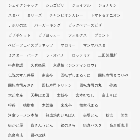
シェイクシャック
シカゴピザ
ジョイフル
ジョナサン
スタバ
タリーズ
チャンピオンカレー
トマト＆オニオン
ナポリの窯
バーガーキング
ビッグベアーズピザ
ピザポケット
ピザヨッカー
フォルクス
プロント
ベビーフェイスプラネッツ
マロリー
マンマパスタ
ミスター・バーク
ラ・オハナ
ロッテリア
三田製麺所
串家物語
久兵衛屋
京鼎樓（ジンディンロウ）
伝説のすた丼屋
南京亭
回転ずしまるくに
回転寿司まつりや
回転寿司みさき
回転寿司トリトン
回転寿司力丸
夢庵
大起水産
天丼はま田
太鼓亭
宮本むなし
富士そば
得得
徳樹庵
木曽路
来来亭
根室花まる
河童ラーメン本舗
熟成焼肉いちばん
矢場とん
秋吉
笑笑
街かど屋
資さんうどん
銀のさら
鎌倉パスタ
高倉町珈琲
鳥良商店
麺や虎鉄