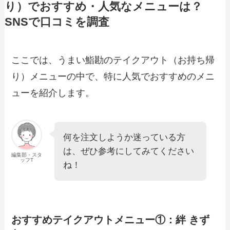
り）でおすすめ・人気なメニューは？
SNSで口コミを調査
【2024年最新】くら寿司持ち帰りセット
メニュー！キャンペーンや単品のテイク
アウト一覧も紹介
ここでは、うまい鮨勘のテイクアウト（お持ち帰
り）メニューの中で、特に人気でおすすめのメニ
【2024年最新】がってん寿司のテイクア
ウト（お持ち帰り）メニュー一覧！予
ューを紹介します。
約・注文方法やキャンペーン情報も解説
【2024年最新】8番らーめんのテイクア
何を注文しようか迷っている方
ウト全メニュー！お持ち帰りの予約・注
は、ぜひ参考にしてみてください
文方法やクーポン情報も解説
編集部・スタ
ッフT
ね！
【2024年最新】ピザテンフォー（10.4）
持ち帰り半額メニュー！テイクアウトの
値段や割引情報も紹介
おすすめテイクアウトメニュー①：絆 きず