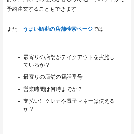
【2024年最新】ココイチ持ち帰りメニュ
ー一覧！テイクアウトのセットやおすす
予約注文することもできます。
めも紹介
また、
うまい鮨勘の店舗検索ページ
では、
【2024年最新】ジョナサンのテイクアウ
ト（お持ち帰り）メニュー一覧！予約・
注文方法やキャンペーン情報も解説
最寄りの店舗がテイクアウトを実施し
【2024年最新】不二家レストランのテイ
ているか？
クアウト（お持ち帰り）メニュー一覧！
予約・注文方法やキャンペーン情報も解
最寄りの店舗の電話番号
説
営業時間は何時までか？
【2024年最新】大阪王将のテイクアウト
支払いにクレカや電子マネーは使える
全メニュー！お持ち帰りの予約・注文方
法やクーポン情報も解説
か？
【2024年最新】土間土間のテイクアウト
（お持ち帰り）メニュー一覧！予約・注