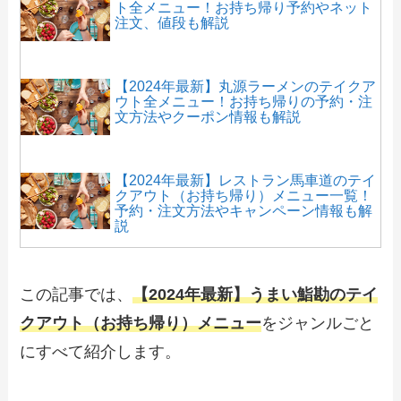
ト全メニュー！お持ち帰り予約やネット
注文、値段も解説
【2024年最新】丸源ラーメンのテイクア
ウト全メニュー！お持ち帰りの予約・注
文方法やクーポン情報も解説
【2024年最新】レストラン馬車道のテイ
クアウト（お持ち帰り）メニュー一覧！
予約・注文方法やキャンペーン情報も解
説
【2024年最新】ぼてぢゅうのテイクアウ
ト全メニュー！お持ち帰りの予約・注文
この記事では、
【2024年最新】うまい鮨勘のテイ
方法やクーポン情報も解説
クアウト（お持ち帰り）メニュー
をジャンルごと
にすべて紹介します。
【2024年最新】シカゴピザのテイクアウ
ト（お持ち帰り）メニュー一覧！予約・
注文方法やキャンペーン情報も解説