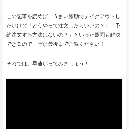
【2024年最新】世界の山ちゃんのテイク
この記事を読めば、うまい鮨勘でテイクアウトし
アウト全メニュー！お持ち帰りの予約・
注文方法やクーポン情報も解説
たいけど「どうやって注文したらいいの？」「予
約注文する方法はないの？」といった疑問も解決
【2024年最新】天丼てんやてんどのテイ
できるので、ぜひ最後までご覧ください！
クアウト全メニュー！お持ち帰りの予
約・注文方法やクーポン情報も解説
それでは、早速いってみましょう！
【2024年最新】ぎゅう丸で人気のテイク
アウト（お持ち帰り）メニューは？おす
すめ商品や予約・注文方法も紹介
【2024年最新】アフタヌーンティーのテ
イクアウト全メニュー！お持ち帰りの予
約・注文方法やクーポン情報も解説