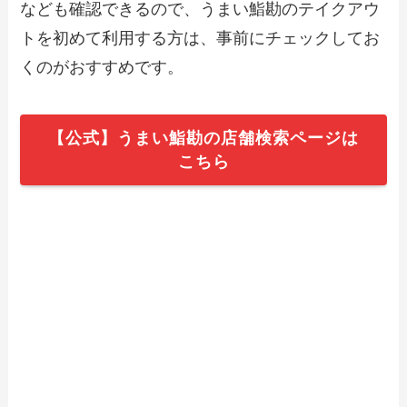
なども確認できるので、うまい鮨勘のテイクアウ
文方法やキャンペーン情報も解説
トを初めて利用する方は、事前にチェックしてお
くのがおすすめです。
【2024年最新】からあげ縁で人気のテイ
クアウト（お持ち帰り）メニューは？お
すすめ商品や予約・注文方法も紹介
【公式】うまい鮨勘の店舗検索ページは
こちら
【2024年最新】目利きの銀次で人気のテ
イクアウト（お持ち帰り）メニューは？
おすすめ商品や予約・注文方法も紹介
【2024年最新】ブルーシールで人気のテ
イクアウト（お持ち帰り）メニューは？
おすすめ商品や予約・注文方法も紹介
【2024年最新】南京亭のテイクアウト全
メニュー！お持ち帰りの予約・注文方法
やクーポン情報も解説