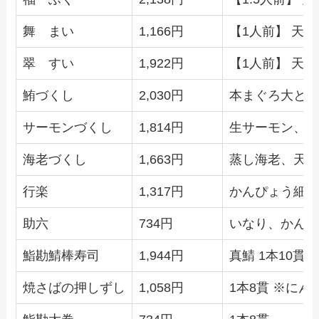
舞 まい
1,166円
【1人前】 天
翠 すい
1,922円
【1人前】 天
鮪づくし
2,030円
本まぐろ大と
サーモンづくし
1,814円
生サーモン、
海老づくし
1,663円
蒸し海老、天
行楽
1,317円
かんぴょう細
助六
734円
いなり、かん
鮨勘鯖棒寿司
1,944円
真鯖 1本10貫切
焼さばの押しずし
1,058円
1本8貫 ※に