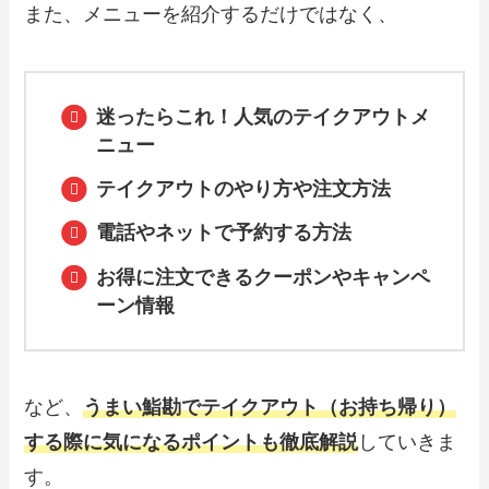
また、メニューを紹介するだけではなく、
【2024年最新】がってん寿司のテイクア
ウト（お持ち帰り）メニュー一覧！予
約・注文方法やキャンペーン情報も解説
迷ったらこれ！人気のテイクアウトメ
ニュー
テイクアウトのやり方や注文方法
【2024年最新】焼肉ライクで人気のテイ
クアウト（お持ち帰り）メニューは？お
すすめ商品や予約・注文方法も紹介
電話やネットで予約する方法
お得に注文できるクーポンやキャンペ
ーン情報
【2024年最新】すし丸のテイクアウト
（お持ち帰り）メニュー一覧！予約・注
文方法やキャンペーン情報も解説
など、
うまい鮨勘でテイクアウト（お持ち帰り）
【2024年最新】かっぱ寿司持ち帰りメニ
ューランキング！単品やセットも一覧表
する際に気になるポイントも徹底解説
していきま
で紹介
す。