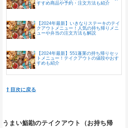
すすめ商品や予約・注文方法も紹介
【2024年最新】いきなりステーキのテイ
クアウトメニュー！人気の持ち帰りメニ
ューや弁当の注文方法も解説
【2024年最新】551蓬莱の持ち帰りセッ
トメニュー！テイクアウトの値段やおす
すめも紹介
【2024年最新】京鼎樓（ジンディンロ
ウ）で人気のテイクアウト（お持ち帰
⇧ 目次に戻る
り）メニューは？おすすめ商品や予約・
注文方法も紹介
【2024年最新】ラケルのテイクアウト全
メニュー！お持ち帰りの予約・注文方法
うまい鮨勘のテイクアウト（お持ち帰
やクーポン情報も解説