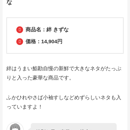
な
【2024年最新】天丼はま田で人気のテイ
クアウト（お持ち帰り）メニューは？お
すすめ商品や予約・注文方法も紹介
商品名：絆 きずな
【2024年最新】さん天で人気のテイクア
価格：14,904円
ウト（お持ち帰り）メニューは？おすす
め商品や予約・注文方法も紹介
絆はうまい鮨勘自慢の新鮮で大きなネタがたっぷ
【2024年最新】河童ラーメン本舗のテイ
クアウト（お持ち帰り）メニュー一覧！
りと入った豪華な商品です。
予約・注文方法やキャンペーン情報も解
説
ふかひれやさば小袖すしなどめずらしいネタも入
【2024年最新】ラーメン魁力屋のテイク
アウトメニュー！持ち帰りの注文方法や
っていますよ！
作り方も紹介
【2024年最新】元気寿司のテイクアウト