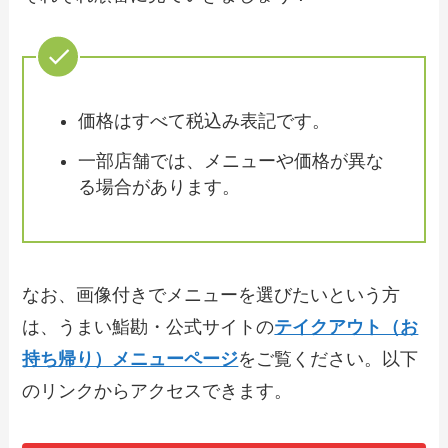
ウト全メニュー！お持ち帰りの予約・注
文方法やクーポン情報も解説
【2024年最新】やよい軒の最新テイクア
ウト全メニュー！お持ち帰りの予約・注
価格はすべて税込み表記です。
文方法やクーポン情報も解説
一部店舗では、メニューや価格が異な
る場合があります。
【2024年最新】ばんどう太郎で人気のテ
イクアウト（お持ち帰り）メニューは？
おすすめ商品や予約・注文方法も紹介
なお、画像付きでメニューを選びたいという方
【2024年最新】韓丼のテイクアウト全メ
ニュー！お持ち帰りの予約・注文方法や
は、うまい鮨勘・公式サイトの
テイクアウト（お
クーポン情報も解説
持ち帰り）メニューページ
をご覧ください。以下
のリンクからアクセスできます。
【2024年最新】ロッテリアのテイクアウ
ト（お持ち帰り）メニュー一覧！予約・
注文方法やキャンペーン情報も解説