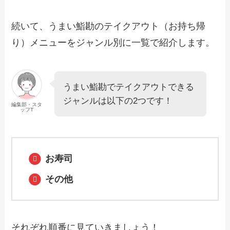
【2024年最新】ペッパーランチのテイク
アウト全メニュー！お持ち帰りの予約・
続いて、うまい鮨勘のテイクアウト（お持ち帰
注文方法やクーポン情報も解説
り）メニューをジャンル別に一覧で紹介します。
【2024年最新】マロリーのテイクアウト
全メニュー！お持ち帰りの予約・注文方
法やクーポン情報も解説
うまい鮨勘でテイクアウトできる
ジャンルは以下の2つです！
編集部・スタ
ッフT
【2024年最新】沼津魚がし鮨で人気のテ
イクアウト（お持ち帰り）メニューは？
おすすめ商品や予約・注文方法も紹介
お寿司
【2024年最新】大起水産のテイクアウト
その他
（お持ち帰り）メニュー一覧！予約・注
文方法やキャンペーン情報も解説
【2024年最新】とんかつ浜勝のテイクア
それぞれ順番に見ていきましょう！