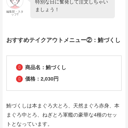
特別な日に奮発して注文しちゃい
全メニュー！お持ち帰りの予約・注文方
法やクーポン情報も解説
ましょう！
編集部・スタ
ッフT
【2024年最新】カプリチョーザで人気の
テイクアウト（お持ち帰り）メニュー
は？おすすめ商品や予約・注文方法も紹
おすすめテイクアウトメニュー②：鮪づくし
介
【2024年最新】百香亭のテイクアウト全
メニュー！お持ち帰りの予約・注文方法
商品名：鮪づくし
やクーポン情報も解説
価格：2,030円
【2024年最新】得得のテイクアウト（お
持ち帰り）メニュー一覧！予約・注文方
法やキャンペーン情報も解説
鮪づくしは本まぐろ大とろ、天然まぐろ赤身、本
まぐろ中とろ、ねぎとろ軍艦の豪華な4種のセッ
トとなっています。