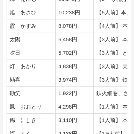
旭 あさひ
10,238円
【5人前】本ま
霞 かすみ
8,078円
【4人前】 本
太陽
6,458円
【3人前】 本
夕日
5,702円
【3人前】 と
灯 あかり
4,838円
【3人前】 天
勘喜
3,974円
【3人前】 鉄
勘笑
1,922円
鉄火細巻、さ
鳳 おおとり
4,298円
【1人前】 本
錦 にしき
3,110円
【1人前】 本
福 ふく
2,138円
【1.5人前】