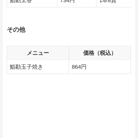
鮨勘太巻
734円
1本8貫
その他
メニュー
価格（税込）
鮨勘玉子焼き
864円