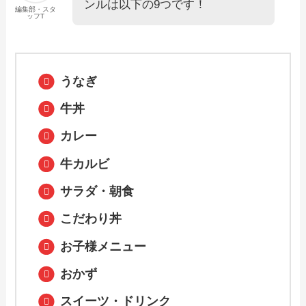
ンルは以下の9つです！
編集部・スタ
ッフT
【2024年最新】山内農場のテイクアウト
（お持ち帰り）メニュー一覧！予約・注
文方法やキャンペーン情報も解説
うなぎ
【2024年最新】ピザーラのテイクアウト
牛丼
（お持ち帰り）メニュー一覧！予約・注
文方法やキャンペーン情報も解説
カレー
牛カルビ
【2024年最新】しゃぶ葉のテイクアウト
全メニュー！お持ち帰りの予約・注文方
サラダ・朝食
法やクーポン情報も解説
こだわり丼
【2024年最新】一刻堂のテイクアウト
お子様メニュー
（お持ち帰り）メニュー一覧！予約・注
文方法やキャンペーン情報も解説
おかず
スイーツ・ドリンク