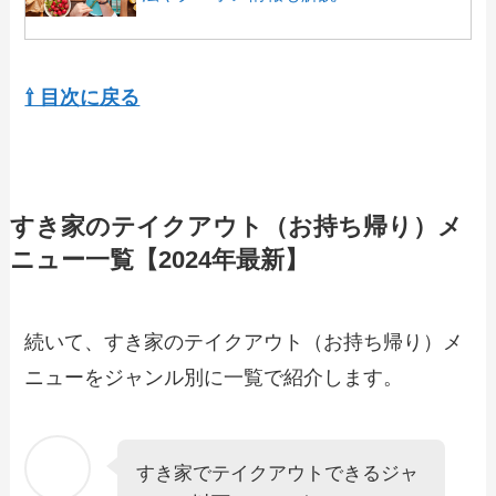
【2024年最新】びっくりドンキーで人気
のテイクアウト（お持ち帰り）メニュー
⇧ 目次に戻る
は？おすすめ商品や予約・注文方法も紹
介
【2024年最新】551蓬莱の持ち帰りセッ
トメニュー！テイクアウトの値段やおす
すき家のテイクアウト（お持ち帰り）メ
すめも紹介
ニュー一覧【2024年最新】
【2024年最新】木曽路で人気のテイクア
ウト（お持ち帰り）メニューは？おすす
続いて、すき家のテイクアウト（お持ち帰り）メ
め商品や予約・注文方法も紹介
ニューをジャンル別に一覧で紹介します。
【2024年最新】マンマパスタのテイクア
ウト全メニュー！お持ち帰りの予約・注
文方法やクーポン情報も解説
すき家でテイクアウトできるジャ