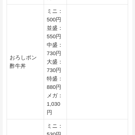
ミニ：
500
円
並盛：
550
円
中盛：
730
円
おろしポン
大盛：
酢牛丼
730
円
特盛：
880
円
メガ：
1,030
円
ミニ：
530
円