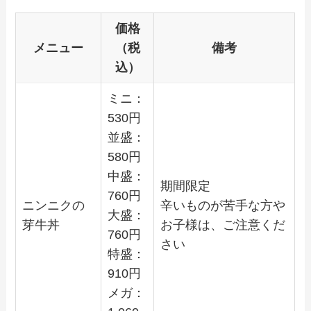
価格
メニュー
（税
備考
込）
ミニ：
530
円
並盛：
580
円
中盛：
期間限定
760
円
ニンニクの
辛いものが苦手な方や
大盛：
芽牛丼
お子様は、ご注意くだ
760
円
さい
特盛：
910
円
メガ：