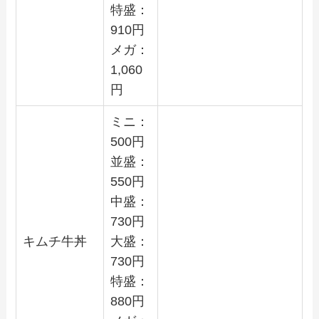
特盛：
910
円
メガ：
1,060
円
ミニ：
500
円
並盛：
550
円
中盛：
730
円
キムチ牛丼
大盛：
730
円
特盛：
880
円