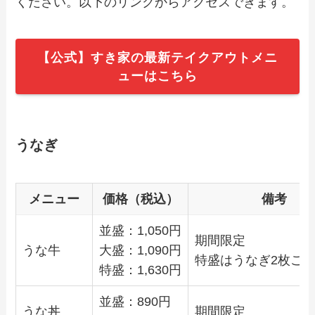
ください。以下のリンクからアクセスできます。
すめ商品や予約・注文方法も紹介
【公式】すき家の最新テイクアウトメニ
【2024年最新】南京亭のテイクアウト全
メニュー！お持ち帰りの予約・注文方法
ューはこちら
やクーポン情報も解説
うなぎ
メニュー
価格（税込）
備考
並盛：1,050円
期間限定
うな牛
大盛：1,090円
特盛はうなぎ2枚ご
特盛：
1,630
円
並盛：
890
円
うな丼
期間限定