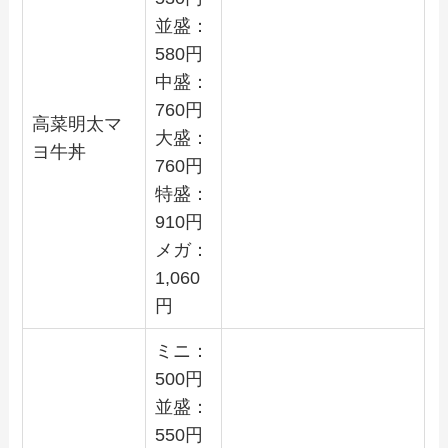
並盛：
580
円
中盛：
760
円
高菜明太マ
大盛：
ヨ牛丼
760
円
特盛：
910
円
メガ：
1,060
円
ミニ：
500
円
並盛：
550
円