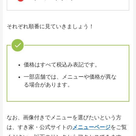
【2024年最新】にぎりの徳兵衛で人気の
テイクアウト（お持ち帰り）メニュー
は？おすすめ商品や予約・注文方法も紹
介
それぞれ順番に見ていきましょう！
【2024年最新】ラッキーピエロの持ち帰
りメニュー！おすすめテイクアウトメニ
ューや値段も解説
価格はすべて税込み表記です。
【2024年最新】回転寿司みさきのテイク
アウト全メニュー！お持ち帰りの予約・
一部店舗では、メニューや価格が異な
注文方法やクーポン情報も解説
る場合があります。
【2024年最新】三田製麺所のテイクアウ
ト（お持ち帰り）メニュー一覧！予約・
注文方法やキャンペーン情報も解説
なお、画像付きでメニューを選びたいという方
は、すき家・公式サイトの
メニューページ
をご覧
【2024年最新】ラパウザで人気のテイク
アウト（お持ち帰り）メニューは？おす