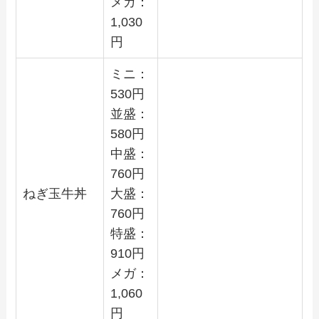
メガ：
1,030
円
ミニ：
530
円
並盛：
580
円
中盛：
760
円
ねぎ玉牛丼
大盛：
760
円
特盛：
910
円
メガ：
1,060
円