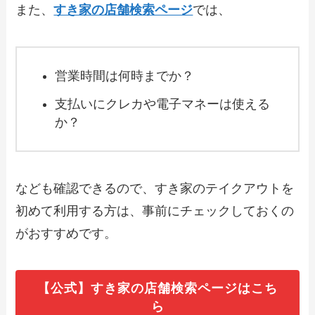
文方法やキャンペーン情報も解説
また、
すき家の店舗検索ページ
では、
【2024年最新】MKレストランで人気の
テイクアウト（お持ち帰り）メニュー
営業時間は何時までか？
は？おすすめ商品や予約・注文方法も紹
介
支払いにクレカや電子マネーは使える
か？
【2024年最新】きんのぶたのテイクアウ
ト全メニュー！お持ち帰りの予約・注文
方法やクーポン情報も解説
なども確認できるので、すき家のテイクアウトを
【2024年最新】五味八珍のテイクアウト
初めて利用する方は、事前にチェックしておくの
全メニュー！お持ち帰りの予約・注文方
法やクーポン情報も解説
がおすすめです。
【2024年最新】大起水産のテイクアウト
（お持ち帰り）メニュー一覧！予約・注
【公式】すき家の店舗検索ページはこち
文方法やキャンペーン情報も解説
ら