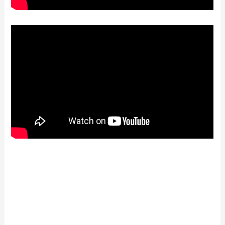
【2024年最新】沼津魚がし鮨で人気のテ
イクアウト（お持ち帰り）メニューは？
おすすめ商品や予約・注文方法も紹介
【2024年最新】磯丸水産のテイクアウト
（お持ち帰り）メニュー一覧！予約・注
文方法やキャンペーン情報も解説
【2024年最新】チャンピオンカレーのテ
イクアウト（お持ち帰り）メニュー一
覧！予約・注文方法やキャンペーン情報
も解説
【2024年最新】ピザハットで人気のテイ
クアウト（お持ち帰り）メニューは？お
すすめ商品や予約・注文方法も紹介