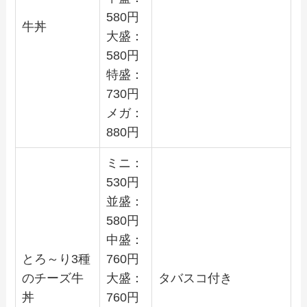
580
円
牛丼
大盛：
580
円
特盛：
730
円
メガ：
880
円
ミニ：
530
円
並盛：
580
円
中盛：
とろ～り3種
760
円
のチーズ牛
大盛：
タバスコ付き
丼
760
円