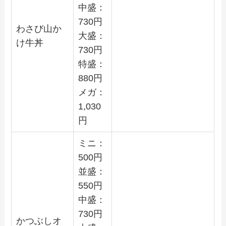
中盛：
730
円
わさび山か
大盛：
け牛丼
730
円
特盛：
880
円
メガ：
1,030
円
ミニ：
500
円
並盛：
550
円
中盛：
730
円
かつぶしオ