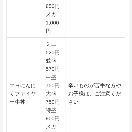
850
円
メガ：
1,000
円
ミニ：
520
円
並盛：
570
円
中盛：
マヨにんに
750
円
辛いものが苦手な方や
くファイヤ
大盛：
お子様は、ご注意くだ
ー牛丼
750
円
さい
特盛：
900
円
メガ：