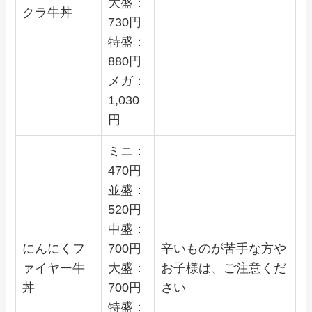
大盛：
クラ牛丼
730
円
特盛：
880
円
メガ：
1,030
円
ミニ：
470
円
並盛：
520
円
中盛：
にんにくフ
700
円
辛いものが苦手な方や
ァイヤー牛
大盛：
お子様は、ご注意くだ
丼
700
円
さい
特盛：