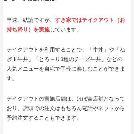
クアウト（お持ち帰り）メニュー一覧！
予約・注文方法やキャンペーン情報も解
説
早速、結論ですが、
すき家ではテイクアウト（お
持ち帰り）を実施
しています。
【2024年最新】串家物語のテイクアウト
（お持ち帰り）メニュー一覧！予約・注
文方法やキャンペーン情報も解説
テイクアウトを利用することで、「牛丼」や「ね
ぎ玉牛丼」「とろ～り3種のチーズ牛丼」などの
【2024年最新】かつはな亭のテイクアウ
ト全メニュー！お持ち帰りの予約・注文
人気メニューを自宅で手軽に楽しむことができま
方法も解説
す。
【2024年最新】ラーメン魁力屋のテイク
アウトメニュー！持ち帰りの注文方法や
テイクアウトの実施店舗は、ほぼ全店舗となって
作り方も紹介
おり、店頭での注文はもちろん電話やネットから
予約注文することもできます。
【2024年最新】すし丸のテイクアウト
（お持ち帰り）メニュー一覧！予約・注