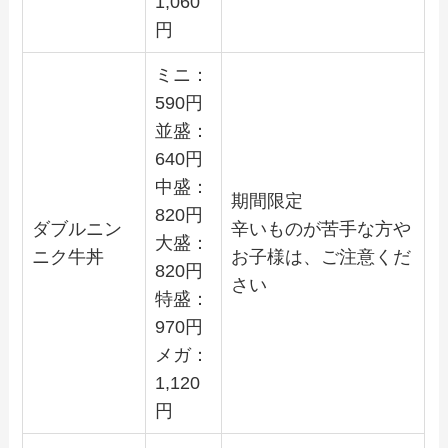
1,060
円
ミニ：
590
円
並盛：
640
円
中盛：
期間限定
820
円
ダブルニン
辛いものが苦手な方や
大盛：
ニク牛丼
お子様は、ご注意くだ
820
円
さい
特盛：
970
円
メガ：
1,120
円