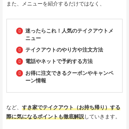
また、メニューを紹介するだけではなく、
【2024年最新】スタバの持ち帰り人気メ
ニューはこちら！ドリンクの値段一覧や
おすすめも紹介
迷ったらこれ！人気のテイクアウトメ
ニュー
テイクアウトのやり方や注文方法
【2024年最新】ワンカルビのテイクアウ
ト全メニュー！お持ち帰りの予約・注文
方法やクーポン情報も解説
電話やネットで予約する方法
お得に注文できるクーポンやキャンペ
ーン情報
【2024年最新】びっくりドンキーで人気
のテイクアウト（お持ち帰り）メニュー
は？おすすめ商品や予約・注文方法も紹
介
など、
すき家でテイクアウト（お持ち帰り）する
【2024年最新】土間土間のテイクアウト
（お持ち帰り）メニュー一覧！予約・注
際に気になるポイントも徹底解説
していきます。
文方法やキャンペーン情報も解説