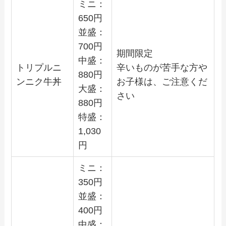
ミニ：
650
円
並盛：
700
円
期間限定
中盛：
トリプルニ
辛いものが苦手な方や
880
円
ンニク牛丼
お子様は、ご注意くだ
大盛：
さい
880
円
特盛：
1,030
円
ミニ：
350
円
並盛：
400
円
中盛：