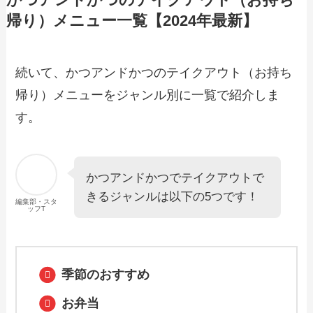
帰り）メニュー一覧【2024年最新】
【2024年最新】はな膳のテイクアウト
（お持ち帰り）メニュー一覧！予約・注
続いて、かつアンドかつのテイクアウト（お持ち
文方法やキャンペーン情報も解説
帰り）メニューをジャンル別に一覧で紹介しま
す。
【2024年最新】ステーキのあさくまのテ
イクアウト全メニュー！お持ち帰りの予
約・注文方法やクーポン情報も解説
かつアンドかつでテイクアウトで
きるジャンルは以下の5つです！
【2024年最新】元気寿司のテイクアウト
編集部・スタ
全メニュー！お持ち帰りの予約・注文方
ッフT
法やクーポン情報も解説
【2024年最新】タリーズのテイクアウト
季節のおすすめ
（お持ち帰り）メニュー一覧！予約・注
文方法やキャンペーン情報も解説
お弁当