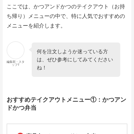
ここでは、かつアンドかつのテイクアウト（お持
ち帰り）メニューの中で、特に人気でおすすめの
【2024年最新】世界の山ちゃんのテイク
アウト全メニュー！お持ち帰りの予約・
メニューを紹介します。
注文方法やクーポン情報も解説
【2024年最新】かに道楽のテイクアウト
何を注文しようか迷っている方
全メニュー！お持ち帰りの予約・注文方
は、ぜひ参考にしてみてください
法やクーポン情報も解説
編集部・スタ
ッフT
ね！
【2024年最新】からやまで人気のテイク
アウト（お持ち帰り）メニューは？おす
すめ商品や予約・注文方法も紹介
おすすめテイクアウトメニュー①：かつアン
ドかつ弁当
【2024年最新】ちゃんぽん亭のテイクア
ウト（お持ち帰り）メニュー一覧！予
約・注文方法やキャンペーン情報も解説