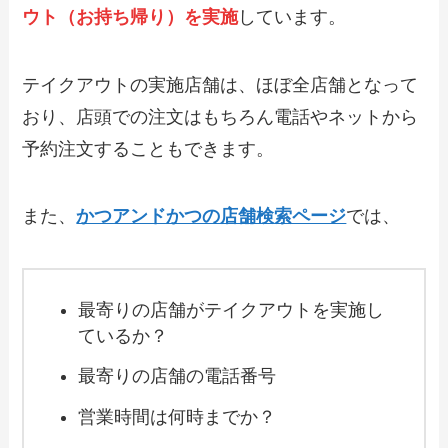
ウト（お持ち帰り）を実施
しています。
【2024年最新】オリーブの丘で人気のテ
イクアウト（お持ち帰り）メニューは？
おすすめ商品や予約・注文方法も紹介
テイクアウトの実施店舗は、ほぼ全店舗となって
おり、店頭での注文はもちろん電話やネットから
【2024年最新】魚べい持ち帰りセットメ
ニュー・単品メニュー！テイクアウトの
予約注文することもできます。
やり方やおすすめも紹介
また、
かつアンドかつの店舗検索ページ
では、
【2024年最新】ねぎしのテイクアウト
（お持ち帰り）メニュー一覧！予約・注
文方法やキャンペーン情報も解説
最寄りの店舗がテイクアウトを実施し
【2024年最新】来来亭のテイクアウト全
ているか？
メニュー！お持ち帰りの予約・注文方法
やクーポン情報も解説
最寄りの店舗の電話番号
営業時間は何時までか？
【2024年最新】キャナリィ・ロウのテイ