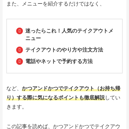
また、メニューを紹介するだけではなく、
【2024年最新】丸亀製麺のカロリー一覧
表！新作や期間限定、ダイエットにおす
すめのメニューも紹介
迷ったらこれ！人気のテイクアウトメ
ニュー
テイクアウトのやり方や注文方法
【2024年最新】ステーキガストのテイク
アウト全メニュー！お持ち帰りの予約・
注文方法やクーポン情報も解説
電話やネットで予約する方法
【2024年最新】丸源ラーメンのテイクア
ウト全メニュー！お持ち帰りの予約・注
など、
かつアンドかつでテイクアウト（お持ち帰
文方法やクーポン情報も解説
り）する際に気になるポイントも徹底解説
してい
きます。
【2024年最新】ココイチ持ち帰りメニュ
ー一覧！テイクアウトのセットやおすす
めも紹介
この記事を読めば、かつアンドかつでテイクアウ