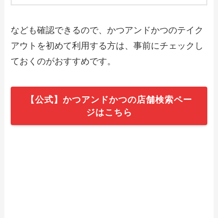
クアウト（お持ち帰り）メニュー一覧！
予約・注文方法やキャンペーン情報も解
説
なども確認できるので、かつアンドかつのテイク
アウトを初めて利用する方は、事前にチェックし
【2024年最新】ちゃんぽん亭のテイクア
ウト（お持ち帰り）メニュー一覧！予
ておくのがおすすめです。
約・注文方法やキャンペーン情報も解説
【2024年最新】伝説のすた丼で人気のテ
【公式】かつアンドかつの店舗検索ペー
イクアウト（お持ち帰り）メニューは？
ジはこちら
おすすめ商品や予約・注文方法も紹介
【2024年最新】マリノのテイクアウト全
メニュー！お持ち帰りの予約・注文方法
やクーポン情報も解説
【2024年最新】南京亭のテイクアウト全
メニュー！お持ち帰りの予約・注文方法
やクーポン情報も解説