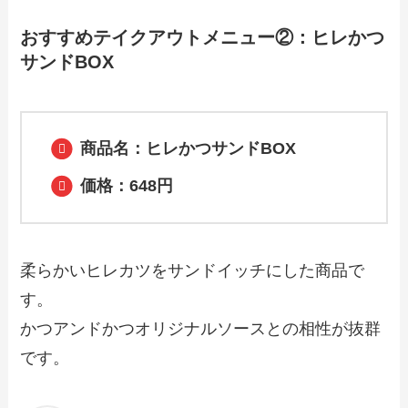
【2024年最新】パンチョのテイクアウト
全メニュー！お持ち帰りの予約・注文方
おすすめテイクアウトメニュー②：ヒレかつ
法やクーポン情報も解説
サンドBOX
【2024年最新】くら寿司持ち帰りセット
メニュー！キャンペーンや単品のテイク
アウト一覧も紹介
商品名：ヒレかつサンドBOX
価格：648円
【2024年最新】千年の宴で人気のテイク
アウト（お持ち帰り）メニューは？おす
すめ商品や予約・注文方法も紹介
柔らかいヒレカツをサンドイッチにした商品で
す。
かつアンドかつオリジナルソースとの相性が抜群
です。