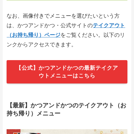
【2024年最新】まいもん寿司で人気のテ
イクアウト（お持ち帰り）メニューは？
おすすめ商品や予約・注文方法も紹介
なお、画像付きでメニューを選びたいという方
は、かつアンドかつ・公式サイトの
テイクアウト
（お持ち帰り）ページ
をご覧ください。以下のリ
【2024年最新】MKレストランで人気の
テイクアウト（お持ち帰り）メニュー
ンクからアクセスできます。
は？おすすめ商品や予約・注文方法も紹
介
【2024年最新】むさしの森珈琲のテイク
【公式】かつアンドかつの最新テイクア
アウト全メニュー！お持ち帰りの予約・
ウトメニューはこちら
注文方法を解説
【2024年最新】キャナリィ・ロウのテイ
クアウト（お持ち帰り）メニュー一覧！
【最新】かつアンドかつのテイクアウト（お
予約・注文方法やキャンペーン情報も解
持ち帰り）メニュー
説