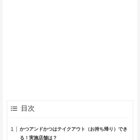
【2024年最新】カルビ大将で人気のテイ
クアウト（お持ち帰り）メニューは？お
すすめ商品や予約・注文方法も紹介
【2024年最新】シェイクシャックで人気
のテイクアウト（お持ち帰り）メニュー
は？おすすめ商品や予約・注文方法も紹
介
【2024年最新】ねぎしのテイクアウト
（お持ち帰り）メニュー一覧！予約・注
文方法やキャンペーン情報も解説
【2024年最新】chawanのテイクアウト
目次
全メニュー！お持ち帰りの予約・注文方
法やクーポン情報も解説
かつアンドかつはテイクアウト（お持ち帰り）でき
る！実施店舗は？