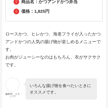
商品名：かつアンドかつ弁当
【2024年最新】ジョナサンのテイクアウ
価格：1,825円
ト（お持ち帰り）メニュー一覧！予約・
注文方法やキャンペーン情報も解説
ロースかつ、ヒレかつ、海老フライが入ったかつ
【2024年最新】ワンカルビのテイクアウ
ト全メニュー！お持ち帰りの予約・注文
アンドかつの人気の揚げ物が楽しめるメニューで
方法やクーポン情報も解説
す。
お肉がジューシーなのはもちろん、衣がサクサク
【2024年最新】回転寿司みさきのテイク
アウト全メニュー！お持ち帰りの予約・
です。
注文方法やクーポン情報も解説
【2024年最新】笑笑で人気のテイクアウ
いろんな揚げ物を食べたいときに
ト（お持ち帰り）メニューは？おすすめ
オススメです。
商品や予約・注文方法も紹介
編集部・スタ
ッフT