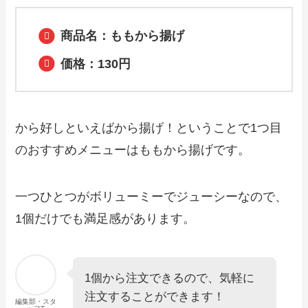
約・注文方法やクーポン情報も解説
商品名：ももから揚げ
【2024年最新】ずんどう屋のテイクアウ
価格：130円
ト全メニュー！お持ち帰りの予約・注文
方法やクーポン情報も解説
から好しといえばから揚げ！ということで1つ目
【2024年最新】カプリチョーザで人気の
テイクアウト（お持ち帰り）メニュー
のおすすめメニューはももから揚げです。
は？おすすめ商品や予約・注文方法も紹
介
一つひとつがボリューミーでジューシーなので、
【2024年最新】なごやか亭のテイクアウ
ト（お持ち帰り）メニュー一覧！予約・
1個だけでも満足感があります。
注文方法やキャンペーン情報も解説
【2024年最新】木曽路で人気のテイクア
1個から注文できるので、気軽に
ウト（お持ち帰り）メニューは？おすす
め商品や予約・注文方法も紹介
注文することができます！
編集部・スタ