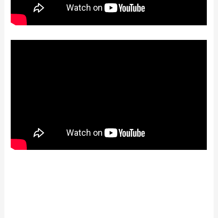
【2024年最新】星乃珈琲店のテイクアウ
ト（お持ち帰り）メニュー一覧！予約・
注文方法やキャンペーン情報も解説
【2024年最新】定食屋百菜 旬で人気のテ
イクアウト（お持ち帰り）メニューは？
おすすめ商品や予約・注文方法も紹介
【2024年最新】麺や虎鉄のテイクアウト
全メニュー！お持ち帰りの予約・注文方
法やクーポン情報も解説
【2024年最新】熟成焼肉いちばんで人気
のテイクアウト（お持ち帰り）メニュー
は？おすすめ商品や予約・注文方法も紹
介