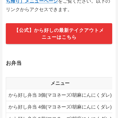
ち帰り）メニューページ
をご覧ください。以下の
すめも紹介
リンクからアクセスできます。
【2024年最新】フォルクスのテイクアウ
ト（お持ち帰り）メニュー一覧！予約・
【公式】から好しの最新テイクアウトメ
注文方法やキャンペーン情報も解説
ニューはこちら
【2024年最新】久兵衛屋で人気のテイク
アウト（お持ち帰り）メニューは？おす
すめ商品や予約・注文方法も紹介
お弁当
【2024年最新】むさしの森珈琲のテイク
アウト全メニュー！お持ち帰りの予約・
メニュー
注文方法を解説
から好し弁当 3個(マヨネーズ/胡麻にんにくダレ)
から好し弁当 4個(マヨネーズ/胡麻にんにくダレ)