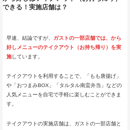
できる！実施店舗は？
【2024年最新】宮本むなしで人気のテイ
クアウト（お持ち帰り）メニューは？お
すすめ商品や予約・注文方法も紹介
早速、結論ですが、
ガストの一部店舗では、から
【2024年最新】パンチョのテイクアウト
全メニュー！お持ち帰りの予約・注文方
好しメニューのテイクアウト（お持ち帰り）を実
法やクーポン情報も解説
施
しています。
【2024年最新】コメダ珈琲のテイクアウ
ト（お持ち帰り）メニュー一覧！予約・
テイクアウトを利用することで、「もも唐揚げ」
注文方法やキャンペーン情報も解説
や「おつまみBOX」「タルタル南蛮弁当」などの
人気メニューを自宅で手軽に楽しむことができま
【2024年最新】すし銚子丸で人気のテイ
す。
クアウト（お持ち帰り）メニューは？お
すすめ商品や予約・注文方法も紹介
テイクアウトの実施店舗は、ガストの一部店舗と