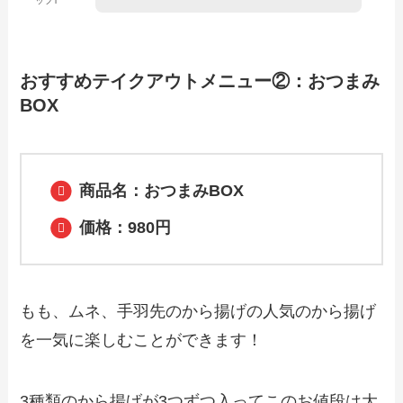
ッフT
【2024年最新】磯丸水産のテイクアウト
（お持ち帰り）メニュー一覧！予約・注
文方法やキャンペーン情報も解説
おすすめテイクアウトメニュー②：おつまみ
BOX
【2024年最新】ココスのテイクアウト全
メニュー！お持ち帰りの予約・注文方法
やクーポン情報も解説
商品名：おつまみBOX
価格：980円
【2024年最新】とんかつ浜勝のテイクア
ウト全メニュー！お持ち帰りの予約・注
文方法やクーポン情報も解説
もも、ムネ、手羽先のから揚げの人気のから揚げ
を一気に楽しむことができます！
3種類のから揚げが3つずつ入ってこのお値段は大