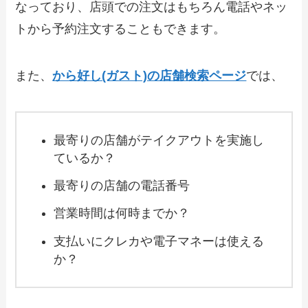
【2024年最新】魚魚丸（ととまる）のテ
なっており、店頭での注文はもちろん電話やネッ
イクアウト（お持ち帰り）メニュー一
覧！予約・注文方法やキャンペーン情報
トから予約注文することもできます。
も解説
【2024年最新】インデアンカレーのテイ
また、
から好し(ガスト)の店舗検索ページ
では、
クアウト（お持ち帰り）メニュー一覧！
予約・注文方法やキャンペーン情報も解
説
最寄りの店舗がテイクアウトを実施し
【2024年最新】MKレストランで人気の
テイクアウト（お持ち帰り）メニュー
ているか？
は？おすすめ商品や予約・注文方法も紹
介
最寄りの店舗の電話番号
営業時間は何時までか？
【2024年最新】まいもん寿司で人気のテ
イクアウト（お持ち帰り）メニューは？
おすすめ商品や予約・注文方法も紹介
支払いにクレカや電子マネーは使える
か？
【2024年最新】牛角のテイクアウト全メ
ニュー！お持ち帰りの予約・注文方法や