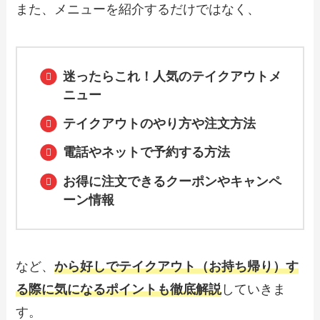
また、メニューを紹介するだけではなく、
【2024年最新】マロリーのテイクアウト
全メニュー！お持ち帰りの予約・注文方
法やクーポン情報も解説
迷ったらこれ！人気のテイクアウトメ
ニュー
テイクアウトのやり方や注文方法
【2024年最新】かつアンドかつのテイク
アウト（お持ち帰り）メニュー一覧！予
約・注文方法も解説
電話やネットで予約する方法
お得に注文できるクーポンやキャンペ
ーン情報
【2024年最新】ピザ・リトルパーティー
で人気のテイクアウト（お持ち帰り）メ
ニューは？おすすめ商品や予約・注文方
法も紹介
など、
から好しでテイクアウト（お持ち帰り）す
【2024年最新】ピザハットで人気のテイ
クアウト（お持ち帰り）メニューは？お
る際に気になるポイントも徹底解説
していきま
すすめ商品や予約・注文方法も紹介
す。