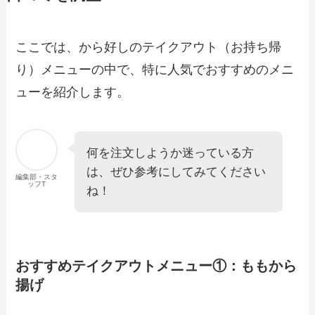
【2024年最新】ワンカルビのテイクアウ
ト全メニュー！お持ち帰りの予約・注文
方法やクーポン情報も解説
ここでは、から好しのテイクアウト（お持ち帰
り）メニューの中で、特に人気でおすすめのメニ
【2024年最新】シェーキーズのテイクア
ウト全メニュー！お持ち帰りの予約・注
ューを紹介します。
文方法やクーポン情報も解説
【2024年最新】ねぎしのテイクアウト
何を注文しようか迷っている方
（お持ち帰り）メニュー一覧！予約・注
は、ぜひ参考にしてみてください
文方法やキャンペーン情報も解説
編集部・スタ
ッフT
ね！
【2024年最新】叙々苑のテイクアウト
（お持ち帰り）メニュー一覧！予約・注
文方法やキャンペーン情報も解説
おすすめテイクアウトメニュー①：ももから
揚げ
【2024年最新】回転すし・まるくにのお
持ち帰り全メニュー！テイクアウトの予