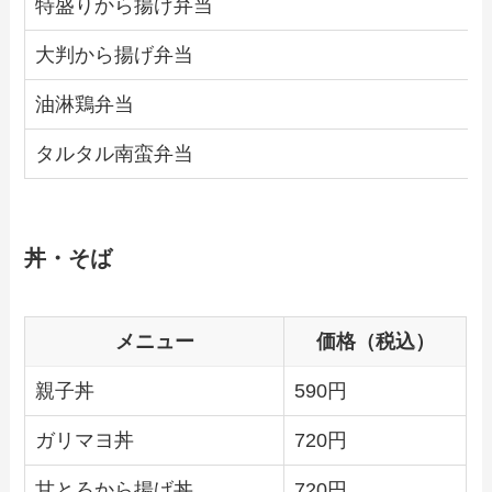
特盛りから揚げ弁当
大判から揚げ弁当
油淋鶏弁当
タルタル南蛮弁当
丼・そば
メニュー
価格（税込）
親子丼
590円
ガリマヨ丼
720円
甘とろから揚げ丼
720円