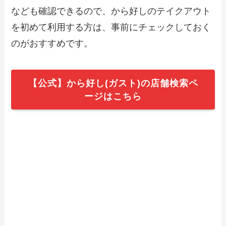
クーポン情報も解説
なども確認できるので、から好しのテイクアウト
を初めて利用する方は、事前にチェックしておく
【2024年最新】百香亭のテイクアウト全
のがおすすめです。
メニュー！お持ち帰りの予約・注文方法
やクーポン情報も解説
【公式】から好し(ガスト)の店舗検索ペ
【2024年最新】寿司くいねぇのテイクア
ージはこちら
ウト全メニュー！お持ち帰りの予約・注
文方法も解説
【2024年最新】ゴーゴーカレーで人気の
テイクアウト（お持ち帰り）メニュー
は？おすすめ商品や予約・注文方法も紹
介
【2024年最新】ピザポケットのテイクア
ウト（お持ち帰り）メニュー一覧！予
約・注文方法やキャンペーン情報も解説