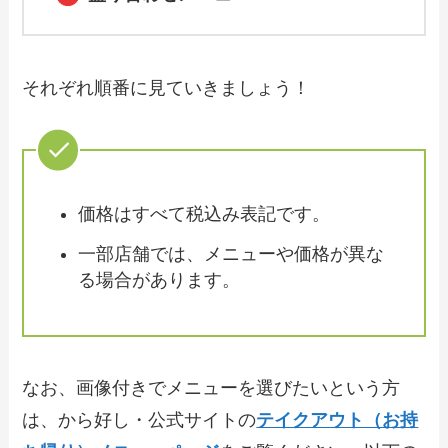
【2024年最新】魚べい持ち帰りセットメ
ニュー・単品メニュー！テイクアウトの
やり方やおすすめも紹介
それぞれ順番に見ていきましょう！
【2024年最新】かつ庵のテイクアウト全
メニュー！お持ち帰りの予約・注文方法
やクーポン情報も解説
【2024年最新】シェーキーズのテイクア
価格はすべて税込み表記です。
ウト全メニュー！お持ち帰りの予約・注
文方法やクーポン情報も解説
一部店舗では、メニューや価格が異な
る場合があります。
【2024年最新】うまい鮨勘のテイクアウ
ト（お持ち帰り）メニュー一覧！予約・
注文方法やキャンペーン情報も解説
なお、画像付きでメニューを選びたいという方
は、から好し・公式サイトの
テイクアウト（お持
【2024年最新】551蓬莱の持ち帰りセッ
トメニュー！テイクアウトの値段やおす