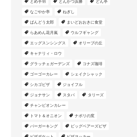
とめ手羽
とんかつ浜勝
どん亭
なごやか亭
ねぎし
ばんどう太郎
まいどおおきに食堂
らあめん花月嵐
ウルフギャング
エッグスンシングス
オリーブの丘
キャナリィ・ロウ
グラッチェガーデンズ
コナズ珈琲
ゴーゴーカレー
シェイクシャック
シカゴピザ
ジョイフル
ジョナサン
スタバ
タリーズ
チャンピオンカレー
トマト＆オニオン
ナポリの窯
バーガーキング
ビッグベアーズピザ
ピザポケット
ピザヨッカー