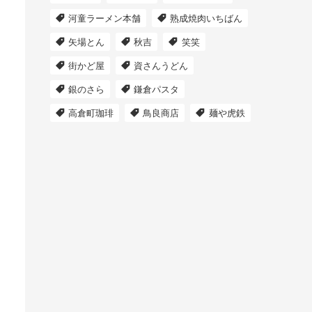
河童ラーメン本舗
熟成焼肉いちばん
矢場とん
秋吉
笑笑
街かど屋
資さんうどん
銀のさら
鎌倉パスタ
高倉町珈琲
鳥良商店
麺や虎鉄