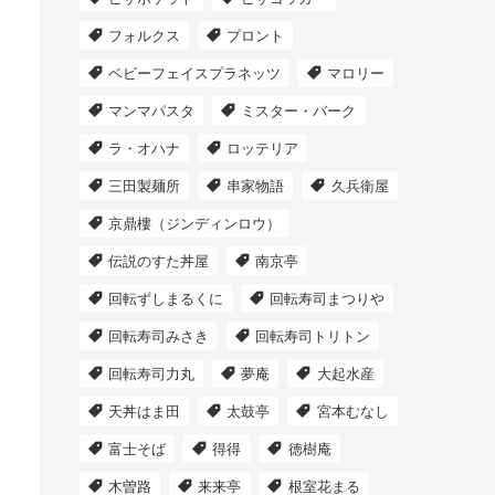
フォルクス
プロント
ベビーフェイスプラネッツ
マロリー
マンマパスタ
ミスター・バーク
ラ・オハナ
ロッテリア
三田製麺所
串家物語
久兵衛屋
京鼎樓（ジンディンロウ）
伝説のすた丼屋
南京亭
回転ずしまるくに
回転寿司まつりや
回転寿司みさき
回転寿司トリトン
回転寿司力丸
夢庵
大起水産
天丼はま田
太鼓亭
宮本むなし
富士そば
得得
徳樹庵
木曽路
来来亭
根室花まる