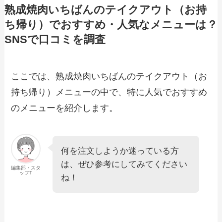
メニュー！キャンペーンや単品のテイク
熟成焼肉いちばんのテイクアウト（お持
アウト一覧も紹介
ち帰り）でおすすめ・人気なメニューは？
SNSで口コミを調査
【2024年最新】目利きの銀次で人気のテ
イクアウト（お持ち帰り）メニューは？
おすすめ商品や予約・注文方法も紹介
ここでは、熟成焼肉いちばんのテイクアウト（お
持ち帰り）メニューの中で、特に人気でおすすめ
【2024年最新】魚屋路（ととやみち）で
人気のテイクアウト（お持ち帰り）メニ
のメニューを紹介します。
ューは？おすすめ商品や予約・注文方法
も紹介
【2024年最新】8番らーめんのテイクア
何を注文しようか迷っている方
ウト全メニュー！お持ち帰りの予約・注
は、ぜひ参考にしてみてください
文方法やクーポン情報も解説
編集部・スタ
ッフT
ね！
【2024年最新】平禄寿司で人気のテイク
アウト（お持ち帰り）メニューは？おす
すめ商品や予約・注文方法も紹介