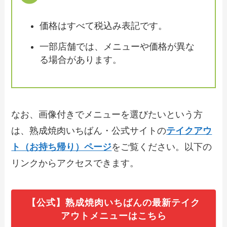
すすめ商品や予約・注文方法も紹介
価格はすべて税込み表記です。
【2024年最新】白木屋のテイクアウト全
メニュー！お持ち帰りの予約・注文方法
一部店舗では、メニューや価格が異な
やクーポン情報も解説
る場合があります。
【2024年最新】かつはな亭のテイクアウ
ト全メニュー！お持ち帰りの予約・注文
方法も解説
なお、画像付きでメニューを選びたいという方
は、熟成焼肉いちばん・公式サイトの
テイクアウ
【2024年最新】街かど屋のテイクアウト
ト（お持ち帰り）ページ
をご覧ください。以下の
全メニュー！お持ち帰りの予約・注文方
法やクーポン情報も解説
リンクからアクセスできます。
【2024年最新】すし海道のお持ち帰り全
【公式】熟成焼肉いちばんの最新テイク
メニュー！テイクアウトの予約・注文方
法やクーポン情報も解説
アウトメニューはこちら