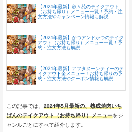
【2024年最新】叙々苑のテイクアウト
（お持ち帰り）メニュー一覧！予約・注
文方法やキャンペーン情報も解説
【2024年最新】かつアンドかつのテイク
アウト（お持ち帰り）メニュー一覧！予
約・注文方法も解説
【2024年最新】アフタヌーンティーのテ
イクアウト全メニュー！お持ち帰りの予
約・注文方法やクーポン情報も解説
【2024年最新】藍屋のテイクアウト（お
持ち帰り）メニュー一覧！予約・注文方
この記事では、
2024年5月最新の、熟成焼肉いち
法やキャンペーン情報も解説
ばんのテイクアウト（お持ち帰り）メニュー
をジ
ャンルごとにすべて紹介します。
【2024年最新】ラッキーピエロの持ち帰