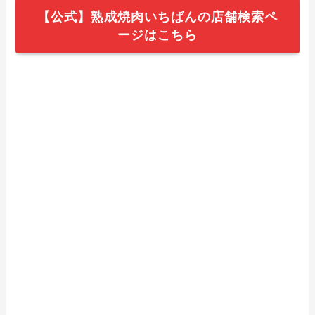
【公式】熟成焼肉いちばんの店舗検索ペ
ージはこちら
【2024年最新】プロントのテイクアウト
（持ち帰り）メニュー！パンやパスタ、
ランチもできるか解説
【2024年最新】ほっともっとのテイクア
ウト全メニュー！お持ち帰りの予約・注
文方法やクーポン情報も解説
【2024年最新】五味八珍のテイクアウト
全メニュー！お持ち帰りの予約・注文方
法やクーポン情報も解説
【2024年最新】すき家の持ち帰りメニュ
ー一覧！テイクアウトの値段やおすすめ
も紹介