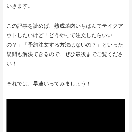
文方法やキャンペーン情報も解説
いきます。
【2024年最新】やよい軒の最新テイクア
この記事を読めば、熟成焼肉いちばんでテイクア
ウト全メニュー！お持ち帰りの予約・注
文方法やクーポン情報も解説
ウトしたいけど「どうやって注文したらいい
の？」「予約注文する方法はないの？」といった
【2024年最新】銀座アスターで人気のテ
疑問も解決できるので、ぜひ最後までご覧くださ
イクアウト（お持ち帰り）メニューは？
おすすめ商品や予約・注文方法も紹介
い！
【2024年最新】プロントのテイクアウト
それでは、早速いってみましょう！
（持ち帰り）メニュー！パンやパスタ、
ランチもできるか解説
【2024年最新】ミスタードーナツで人気
のテイクアウト（お持ち帰り）メニュー
は？おすすめ商品や予約・注文方法も紹
介