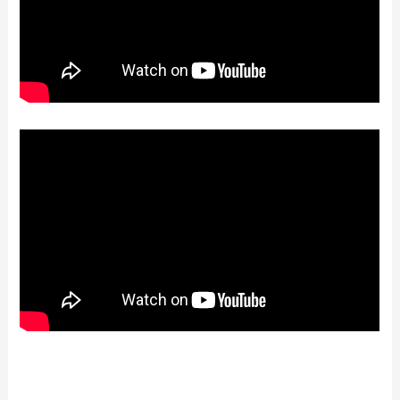
【2024年最新】ラパウザで人気のテイク
アウト（お持ち帰り）メニューは？おす
すめ商品や予約・注文方法も紹介
【2024年最新】サガミのテイクアウトメ
ニュー！手羽先の持ち帰りメニューや弁
当のネット注文・予約も解説
【2024年最新】オリーブの丘で人気のテ
イクアウト（お持ち帰り）メニューは？
おすすめ商品や予約・注文方法も紹介
【2024年最新】ガスト持ち帰りお得メニ
ュー！テイクアウトの一覧表やクーポン
情報も紹介