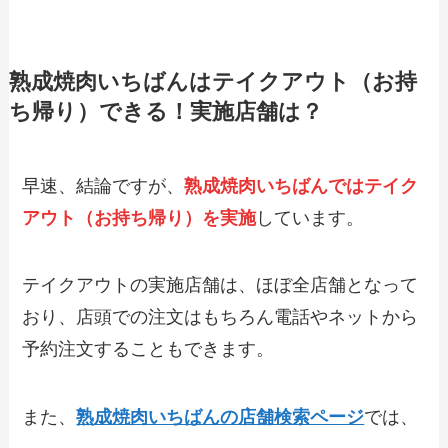
【2024年最新】パンチョのテイクアウト
全メニュー！お持ち帰りの予約・注文方
法やクーポン情報も解説
熟成焼肉いちばんはテイクアウト（お持
ち帰り）できる！実施店舗は？
【2024年最新】デニーズのテイクアウト
全メニュー！お持ち帰りの予約・注文方
法やクーポン情報も解説
早速、結論ですが、
熟成焼肉いちばんではテイク
アウト（お持ち帰り）を実施
しています。
【2024年最新】フォルクスのテイクアウ
ト（お持ち帰り）メニュー一覧！予約・
注文方法やキャンペーン情報も解説
テイクアウトの実施店舗は、ほぼ全店舗となって
おり、店頭での注文はもちろん電話やネットから
【2024年最新】マンマパスタのテイクア
ウト全メニュー！お持ち帰りの予約・注
予約注文することもできます。
文方法やクーポン情報も解説
また、
熟成焼肉いちばんの店舗検索ページ
では、
【2024年最新】コメダ珈琲のテイクアウ
ト（お持ち帰り）メニュー一覧！予約・