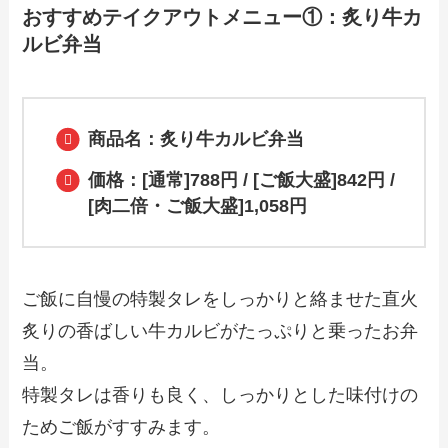
おすすめテイクアウトメニュー①：炙り牛カ
ルビ弁当
【2024年最新】熟成焼肉いちばんで人気
のテイクアウト（お持ち帰り）メニュー
は？おすすめ商品や予約・注文方法も紹
介
商品名：炙り牛カルビ弁当
【2024年最新】梅蘭で人気のテイクアウ
価格：[通常]788円 / [ご飯大盛]842円 /
ト（お持ち帰り）メニューは？おすすめ
商品や予約・注文方法も紹介
[肉二倍・ご飯大盛]1,058円
【2024年最新】とんかつ和幸で人気のテ
イクアウト（お持ち帰り）メニューは？
ご飯に自慢の特製タレをしっかりと絡ませた直火
おすすめ商品や予約・注文方法も紹介
炙りの香ばしい牛カルビがたっぷりと乗ったお弁
当。
【2024年最新】ピザポケットのテイクア
特製タレは香りも良く、しっかりとした味付けの
ウト（お持ち帰り）メニュー一覧！予
約・注文方法やキャンペーン情報も解説
ためご飯がすすみます。