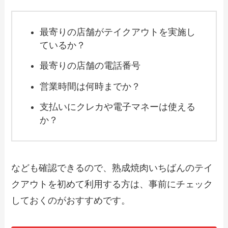
注文方法やキャンペーン情報も解説
最寄りの店舗がテイクアウトを実施し
【2024年最新】柿家すしのテイクアウト
ているか？
全メニュー！お持ち帰りの予約・注文方
法やクーポン情報も解説
最寄りの店舗の電話番号
営業時間は何時までか？
【2024年最新】矢場とんのテイクアウト
支払いにクレカや電子マネーは使える
全メニュー！お持ち帰りの予約・注文方
法やクーポン情報も解説
か？
【2024年最新】世界の山ちゃんのテイク
アウト全メニュー！お持ち帰りの予約・
なども確認できるので、熟成焼肉いちばんのテイ
注文方法やクーポン情報も解説
クアウトを初めて利用する方は、事前にチェック
しておくのがおすすめです。
【2024年最新】かっぱ寿司持ち帰りメニ
ューランキング！単品やセットも一覧表
で紹介