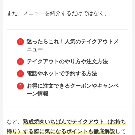
りメニュー！おすすめテイクアウトメニ
ューや値段も解説
また、メニューを紹介するだけではなく、
【2024年最新】なごやか亭のテイクアウ
ト（お持ち帰り）メニュー一覧！予約・
注文方法やキャンペーン情報も解説
迷ったらこれ！人気のテイクアウトメ
ニュー
テイクアウトのやり方や注文方法
【2024年最新】丸源ラーメンのテイクア
ウト全メニュー！お持ち帰りの予約・注
文方法やクーポン情報も解説
電話やネットで予約する方法
お得に注文できるクーポンやキャンペ
ーン情報
【2024年最新】回転寿司まつりやのテイ
クアウト（お持ち帰り）メニュー一覧！
予約・注文方法やキャンペーン情報も解
説
など、
熟成焼肉いちばんでテイクアウト（お持ち
【2024年最新】ピザーラのテイクアウト
（お持ち帰り）メニュー一覧！予約・注
帰り）する際に気になるポイントも徹底解説
して