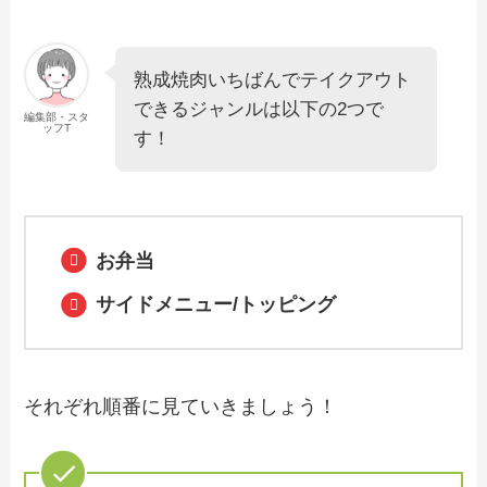
イクアウト（お持ち帰り）メニュー一
覧！予約・注文方法やキャンペーン情報
も解説
熟成焼肉いちばんでテイクアウト
できるジャンルは以下の2つで
【2024年最新】まいもん寿司で人気のテ
編集部・スタ
イクアウト（お持ち帰り）メニューは？
ッフT
す！
おすすめ商品や予約・注文方法も紹介
【2024年最新】スタバの持ち帰り人気メ
ニューはこちら！ドリンクの値段一覧や
お弁当
おすすめも紹介
サイドメニュー/トッピング
【2024年最新】ポポラマーマで人気のテ
イクアウト（お持ち帰り）メニューは？
おすすめ商品や予約・注文方法も紹介
それぞれ順番に見ていきましょう！
【2024年最新】ブラザーズで人気のテイ
クアウト（お持ち帰り）メニューは？お