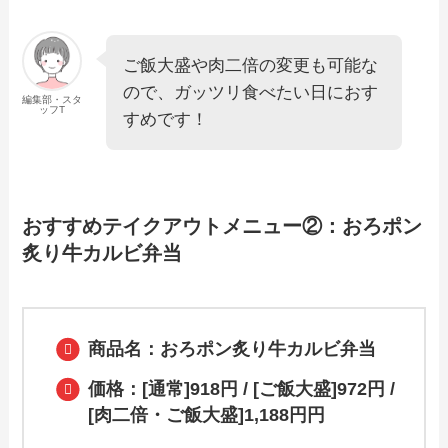
【2024年最新】からやまで人気のテイク
アウト（お持ち帰り）メニューは？おす
ご飯大盛や肉二倍の変更も可能な
すめ商品や予約・注文方法も紹介
ので、ガッツリ食べたい日におす
編集部・スタ
ッフT
すめです！
【2024年最新】ぼてぢゅうのテイクアウ
ト全メニュー！お持ち帰りの予約・注文
方法やクーポン情報も解説
おすすめテイクアウトメニュー②：おろポン
【2024年最新】松のや持ち帰りメニュ
炙り牛カルビ弁当
ー！セット・弁当のおすすめメニューや
お得なキャンペーン情報も！
商品名：おろポン炙り牛カルビ弁当
【2024年最新】かつはな亭のテイクアウ
ト全メニュー！お持ち帰りの予約・注文
方法も解説
価格：[通常]918円 / [ご飯大盛]972円 /
[肉二倍・ご飯大盛]1,188円円