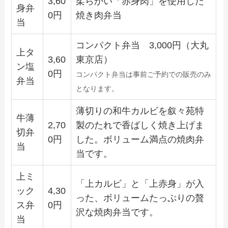
3,60
柔らかい「赤身肉」を使用した
身弁
0円
焼き肉弁当
当
コンパクト弁当 3,000円（大丸
上タ
3,60
東京店）
ン塩
0円
コンパクト弁当は事前ご予約での販売のみ
弁当
となります。
薄切りの和牛カルビを叙々苑特
牛薄
2,70
製のたれで香ばしく焼き上げま
切弁
0円
した。ボリューム満点の焼肉弁
当
当です。
上ミ
「上カルビ」と「上赤身」が入
ック
4,30
った、ボリュームたっぷりの贅
ス弁
0円
沢な焼肉弁当です。
当