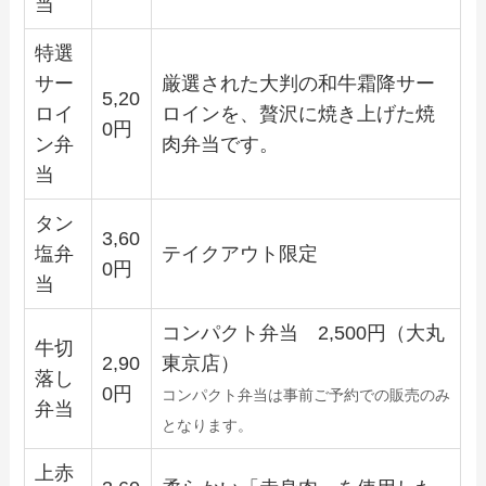
当
特選
サー
厳選された大判の和牛霜降サー
5,20
ロイ
ロインを、贅沢に焼き上げた焼
0円
ン弁
肉弁当です。
当
タン
3,60
塩弁
テイクアウト限定
0円
当
コンパクト弁当 2,500円（大丸
牛切
2,90
東京店）
落し
0円
コンパクト弁当は事前ご予約での販売のみ
弁当
となります。
上赤