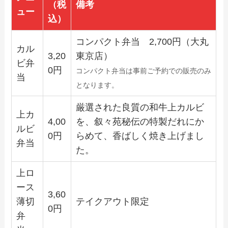
（税
備考
ュー
込）
コンパクト弁当 2,700円（大丸
カル
3,20
東京店）
ビ弁
0
円
コンパクト弁当は事前ご予約での販売のみ
当
となります。
厳選された良質の和牛上カルビ
上カ
4,00
を、叙々苑秘伝の特製だれにか
ルビ
0
円
らめて、香ばしく焼き上げまし
弁当
た。
上ロ
ース
3,60
薄切
テイクアウト限定
0
円
弁