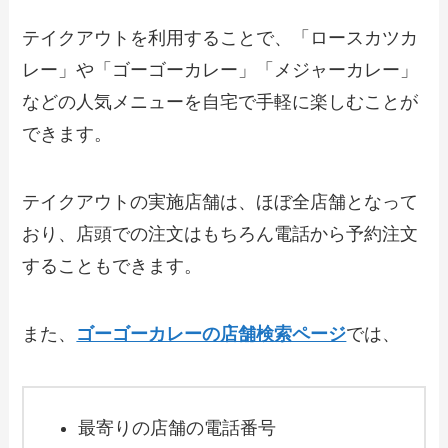
は？おすすめ商品や予約・注文方法も紹
介
テイクアウトを利用することで、「ロースカツカ
レー」や「ゴーゴーカレー」「メジャーカレー」
【2024年最新】ほっともっとのテイクア
ウト全メニュー！お持ち帰りの予約・注
などの人気メニューを自宅で手軽に楽しむことが
文方法やクーポン情報も解説
できます。
【2024年最新】ラパウザで人気のテイク
アウト（お持ち帰り）メニューは？おす
テイクアウトの実施店舗は、ほぼ全店舗となって
すめ商品や予約・注文方法も紹介
おり、店頭での注文はもちろん電話から予約注文
することもできます。
【2024年最新】マロリーのテイクアウト
全メニュー！お持ち帰りの予約・注文方
法やクーポン情報も解説
また、
ゴーゴーカレーの店舗検索ページ
では、
【2024年最新】ワンカルビのテイクアウ
ト全メニュー！お持ち帰りの予約・注文
最寄りの店舗の電話番号
方法やクーポン情報も解説