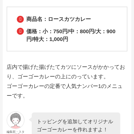
ニュー！手羽先の持ち帰りメニューや弁
当のネット注文・予約も解説
商品名：ロースカツカレー
【2024年最新】らあめん花月嵐で人気の
価格：小：750円/中：800円/大：900
テイクアウト（お持ち帰り）メニュー
は？おすすめ商品や予約・注文方法も紹
円/特大：1,000円
介
【2024年最新】フォルクスのテイクアウ
ト（お持ち帰り）メニュー一覧！予約・
店内で揚げた揚げたてカツにソースがかかってお
注文方法やキャンペーン情報も解説
り、ゴーゴーカレーの上にのっています。
ゴーゴーカレーの定番で人気ナンバー1のメニュ
【2024年最新】カプリチョーザで人気の
ーです。
テイクアウト（お持ち帰り）メニュー
は？おすすめ商品や予約・注文方法も紹
介
トッピングを追加してオリジナル
【2024年最新】秋吉のお持ち帰りメニュ
ー・値段一覧！注文は何時から？ネット
ゴーゴーカレーを作れますよ！
注文や電話での予約方法も解説
編集部・スタ