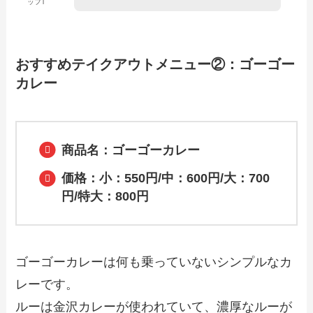
ッフT
【2024年最新】魚民のテイクアウト全メ
ニュー！お持ち帰りの予約・注文方法や
おすすめテイクアウトメニュー②：ゴーゴー
クーポン情報も解説
カレー
【2024年最新】やきとりの扇屋のテイク
アウト全メニュー！お持ち帰りの予約・
注文方法やクーポン情報も解説
商品名：ゴーゴーカレー
価格：小：550円/中：600円/大：700
【2024年最新】オリジン弁当のテイクア
円/特大：800円
ウト全メニュー！お持ち帰りの予約・注
文方法やクーポン情報も解説
ゴーゴーカレーは何も乗っていないシンプルなカ
レーです。
ルーは金沢カレーが使われていて、濃厚なルーが