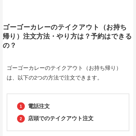
【2024年最新】シェーキーズのテイクア
ウト全メニュー！お持ち帰りの予約・注
ゴーゴーカレーのテイクアウト（お持ち
文方法やクーポン情報も解説
帰り）注文方法・やり方は？予約はできる
の？
【2024年最新】久兵衛屋で人気のテイク
アウト（お持ち帰り）メニューは？おす
すめ商品や予約・注文方法も紹介
ゴーゴーカレーのテイクアウト（お持ち帰り）
は、以下の2つの方法で注文できます。
【2024年最新】魚べい持ち帰りセットメ
ニュー・単品メニュー！テイクアウトの
やり方やおすすめも紹介
電話注文
【2024年最新】ステーキのどんのテイク
アウト全メニュー！お持ち帰りの予約・
店頭でのテイクアウト注文
注文方法やクーポン情報も解説