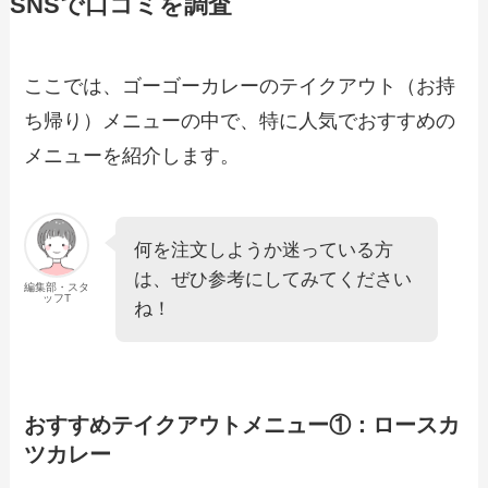
SNSで口コミを調査
【2024年最新】やっぱりステーキのテイ
クアウトメニュー！肉だけや弁当の持ち
帰りやおすすめの紹介
ここでは、ゴーゴーカレーのテイクアウト（お持
ち帰り）メニューの中で、特に人気でおすすめの
【2024年最新】MKレストランで人気の
テイクアウト（お持ち帰り）メニュー
メニューを紹介します。
は？おすすめ商品や予約・注文方法も紹
介
【2024年最新】まいどおおきに食堂のテ
何を注文しようか迷っている方
イクアウトメニュー！持ち帰りの弁当メ
は、ぜひ参考にしてみてください
ニューや注文方法も解説
編集部・スタ
ッフT
ね！
【2024年最新】ぼてぢゅうのテイクアウ
ト全メニュー！お持ち帰りの予約・注文
方法やクーポン情報も解説
おすすめテイクアウトメニュー①：ロースカ
ツカレー
【2024年最新】サガミのテイクアウトメ