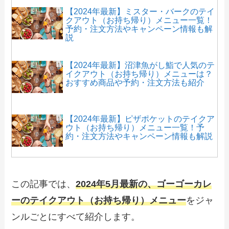
【2024年最新】ミスター・バークのテイ
クアウト（お持ち帰り）メニュー一覧！
予約・注文方法やキャンペーン情報も解
説
【2024年最新】沼津魚がし鮨で人気のテ
イクアウト（お持ち帰り）メニューは？
おすすめ商品や予約・注文方法も紹介
【2024年最新】ピザポケットのテイクア
ウト（お持ち帰り）メニュー一覧！予
約・注文方法やキャンペーン情報も解説
【2024年最新】ピザ・カリフォルニアで
人気のテイクアウト（お持ち帰り）メニ
この記事では、
2024年5月最新の、ゴーゴーカレ
ューは？おすすめ商品や予約・注文方法
も紹介
ーのテイクアウト（お持ち帰り）メニュー
をジャ
ンルごとにすべて紹介します。
【2024年最新】コナズ珈琲のテイクアウ