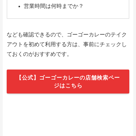
営業時間は何時までか？
【2024年最新】から好しのテイクアウト
全メニュー！お持ち帰りの予約・注文方
法やクーポン情報も解説
なども確認できるので、ゴーゴーカレーのテイク
アウトを初めて利用する方は、事前にチェックし
【2024年最新】エッグスンシングスのテ
イクアウト（お持ち帰り）メニュー一
ておくのがおすすめです。
覧！予約・注文方法やキャンペーン情報
も解説
【公式】ゴーゴーカレーの店舗検索ペー
【2024年最新】大起水産のテイクアウト
（お持ち帰り）メニュー一覧！予約・注
ジはこちら
文方法やキャンペーン情報も解説
【2024年最新】南京亭のテイクアウト全
メニュー！お持ち帰りの予約・注文方法
やクーポン情報も解説