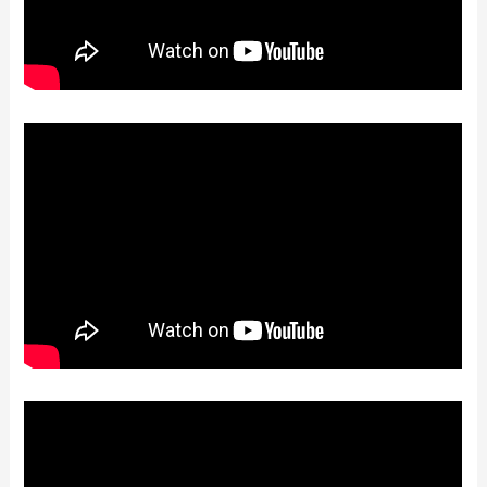
【2024年最新】なか卯のテイクアウト全
メニュー！お持ち帰りの予約・注文方法
やクーポン情報も解説
【2024年最新】エルトリートで人気のテ
イクアウト（お持ち帰り）メニューは？
おすすめ商品や予約・注文方法も紹介
【2024年最新】かつ喜のテイクアウト
（お持ち帰り）メニュー一覧！予約・注
文方法やキャンペーン情報も解説
【2024年最新】ジャンボおしどり寿司で
人気のテイクアウト（お持ち帰り）メニ
ューは？おすすめ商品や予約・注文方法
も紹介