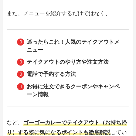
トメニュー！持ち帰りの注文方法も解説
また、メニューを紹介するだけではなく、
【2024年最新】ウルフギャングのテイク
アウト全メニュー！お持ち帰りの予約・
注文方法やクーポン情報も解説
迷ったらこれ！人気のテイクアウトメ
ニュー
テイクアウトのやり方や注文方法
【2024年最新】京鼎樓（ジンディンロ
ウ）で人気のテイクアウト（お持ち帰
り）メニューは？おすすめ商品や予約・
電話で予約する方法
注文方法も紹介
お得に注文できるクーポンやキャンペ
ーン情報
【2024年最新】ピザヨッカーで人気のテ
イクアウト（お持ち帰り）メニューは？
おすすめ商品や予約・注文方法も紹介
など、
ゴーゴーカレーでテイクアウト（お持ち帰
【2024年最新】ちゃんぽん亭のテイクア
ウト（お持ち帰り）メニュー一覧！予
り）する際に気になるポイントも徹底解説
してい