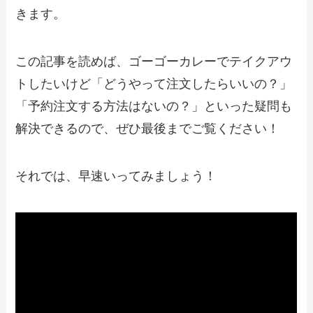
約・注文方法やキャンペーン情報も解説
きます。
【2024年最新】矢場とんのテイクアウト
この記事を読めば、ゴーゴーカレーでテイクアウ
全メニュー！お持ち帰りの予約・注文方
法やクーポン情報も解説
トしたいけど「どうやって注文したらいいの？」
「予約注文する方法はないの？」といった疑問も
【2024年最新】千年の宴で人気のテイク
解決できるので、ぜひ最後までご覧ください！
アウト（お持ち帰り）メニューは？おす
すめ商品や予約・注文方法も紹介
それでは、早速いってみましょう！
【2024年最新】やよい軒の最新テイクア
ウト全メニュー！お持ち帰りの予約・注
文方法やクーポン情報も解説
【2024年最新】久兵衛屋で人気のテイク
アウト（お持ち帰り）メニューは？おす
すめ商品や予約・注文方法も紹介