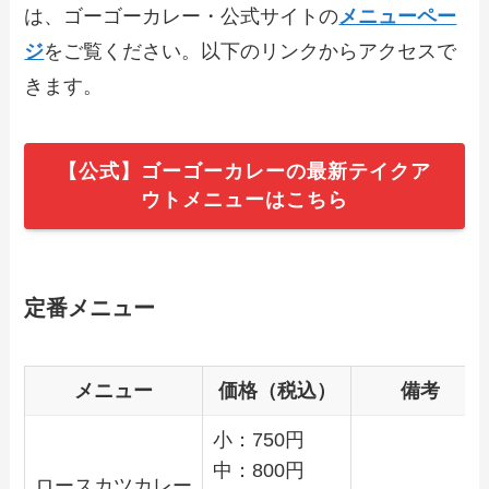
は、ゴーゴーカレー・公式サイトの
メニューペー
ジ
をご覧ください。以下のリンクからアクセスで
【2024年最新】ロイヤルホストのテイク
きます。
アウト（お持ち帰り）メニュー一覧！予
約・注文方法やキャンペーン情報も解説
【公式】ゴーゴーカレーの最新テイクア
【2024年最新】富士そばのテイクアウト
ウトメニューはこちら
（お持ち帰り）メニュー一覧！予約・注
文方法やキャンペーン情報も解説
【2024年最新】三田製麺所のテイクアウ
定番メニュー
ト（お持ち帰り）メニュー一覧！予約・
注文方法やキャンペーン情報も解説
メニュー
価格（税込）
備考
【2024年最新】コメダ珈琲のテイクアウ
ト（お持ち帰り）メニュー一覧！予約・
小：750円
注文方法やキャンペーン情報も解説
中：800円
ロースカツカレー