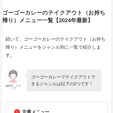
【2024年最新】韓丼のテイクアウト全メ
ニュー！お持ち帰りの予約・注文方法や
ゴーゴーカレーのテイクアウト（お持ち
クーポン情報も解説
帰り）メニュー一覧【2024年最新】
【2024年最新】夢庵で人気のテイクアウ
ト（お持ち帰り）メニューは？おすすめ
続いて、ゴーゴーカレーのテイクアウト（お持ち
商品や予約・注文方法も紹介
帰り）メニューをジャンル別に一覧で紹介しま
す。
【2024年最新】がブリチキンのテイクア
ウト全メニュー！お持ち帰りの予約・注
文方法やクーポン情報も解説
ゴーゴーカレーでテイクアウトで
きるジャンルは以下の2つです！
【2024年最新】バーガーキングで人気の
編集部・スタ
テイクアウト（お持ち帰り）メニュー
ッフT
は？おすすめ商品や予約・注文方法も紹
介
【2024年最新】資さんうどんで人気のテ
定番メニュー