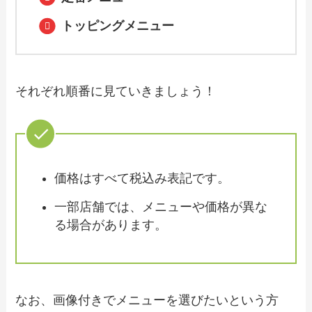
イクアウト（お持ち帰り）メニューは？
おすすめ商品や予約・注文方法も紹介
トッピングメニュー
【2024年最新】カフェ・ド・クリエのテ
イクアウト（お持ち帰り）メニュー一
覧！予約・注文方法やキャンペーン情報
それぞれ順番に見ていきましょう！
も解説
【2024年最新】とんかつ和幸で人気のテ
イクアウト（お持ち帰り）メニューは？
おすすめ商品や予約・注文方法も紹介
価格はすべて税込み表記です。
一部店舗では、メニューや価格が異な
【2024年最新】平禄寿司で人気のテイク
アウト（お持ち帰り）メニューは？おす
る場合があります。
すめ商品や予約・注文方法も紹介
【2024年最新】回転寿司トリトンで人気
の持ち帰りメニューは？単品やセットメ
なお、画像付きでメニューを選びたいという方
ニューのテイクアウトも解説